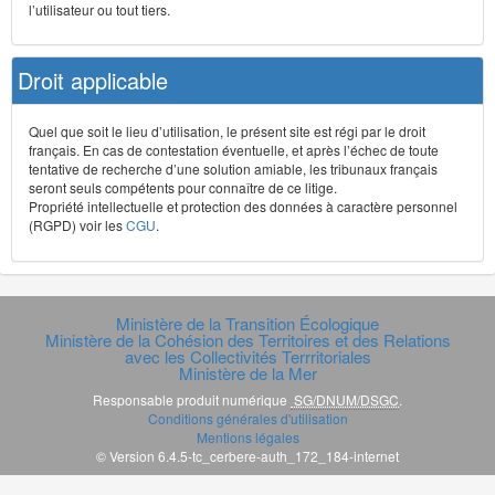
l’utilisateur ou tout tiers.
Droit applicable
Quel que soit le lieu d’utilisation, le présent site est régi par le droit
français. En cas de contestation éventuelle, et après l’échec de toute
tentative de recherche d’une solution amiable, les tribunaux français
seront seuls compétents pour connaître de ce litige.
Propriété intellectuelle et protection des données à caractère personnel
(RGPD) voir les
CGU
.
Ministère de la Transition Écologique
Ministère de la Cohésion des Territoires et des Relations
avec les Collectivités Terrritoriales
Ministère de la Mer
Responsable produit numérique
SG/DNUM/DSGC
.
Conditions générales d'utilisation
Mentions légales
© Version 6.4.5-tc_cerbere-auth_172_184-internet