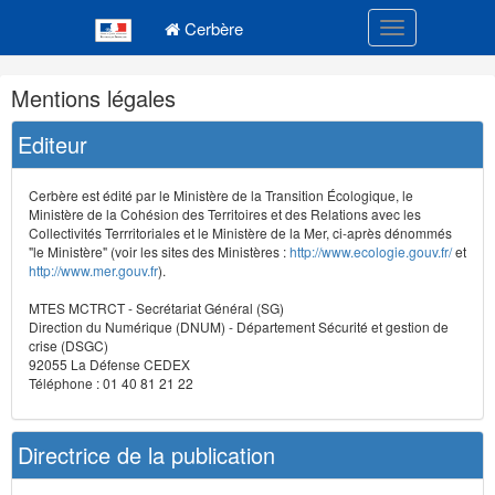
Navigation
Menu principal
principale
Cerbère
Toggle navigatio
Navigation
Mentions légales
et
outils
Editeur
annexes
Cerbère est édité par le Ministère de la Transition Écologique, le
Ministère de la Cohésion des Territoires et des Relations avec les
Collectivités Terrritoriales et le Ministère de la Mer, ci-après dénommés
"le Ministère" (voir les sites des Ministères :
http://www.ecologie.gouv.fr/
et
http://www.mer.gouv.fr
).
MTES MCTRCT - Secrétariat Général (SG)
Direction du Numérique (DNUM) - Département Sécurité et gestion de
crise (DSGC)
92055 La Défense CEDEX
Téléphone : 01 40 81 21 22
Directrice de la publication