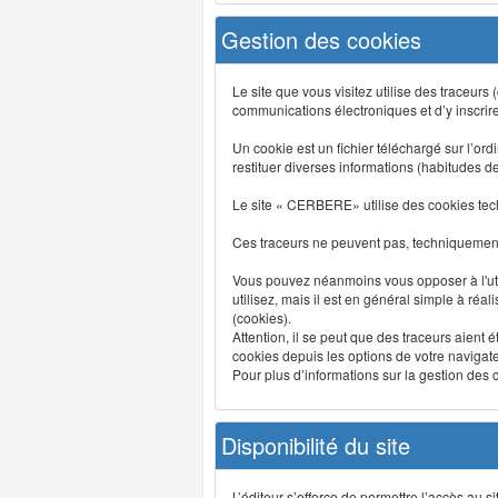
Gestion des cookies
Le site que vous visitez utilise des traceurs
communications électroniques et d’y inscrir
Un cookie est un fichier téléchargé sur l’ordi
restituer diverses informations (habitudes d
Le site « CERBERE» utilise des cookies tech
Ces traceurs ne peuvent pas, techniquement,
Vous pouvez néanmoins vous opposer à l'uti
utilisez, mais il est en général simple à réa
(cookies).
Attention, il se peut que des traceurs aient 
cookies depuis les options de votre navigate
Pour plus d’informations sur la gestion des co
Disponibilité du site
L’éditeur s’efforce de permettre l’accès au 