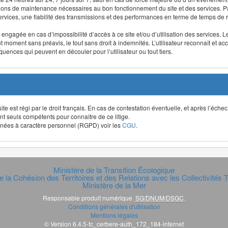
ntions de maintenance nécessaires au bon fonctionnement du site et des services
 services, une fiabilité des transmissions et des performances en terme de temps de 
re engagée en cas d’impossibilité d’accès à ce site et/ou d’utilisation des services
out moment sans préavis, le tout sans droit à indemnités. L’utilisateur reconnaît e
uences qui peuvent en découler pour l’utilisateur ou tout tiers.
t site est régi par le droit français. En cas de contestation éventuelle, et après l’éch
ont seuls compétents pour connaître de ce litige.
données à caractère personnel (RGPD) voir les
CGU
.
Ministère de la Transition Écologique
e la Cohésion des Territoires et des Relations avec les Collectivités Te
Ministère de la Mer
Responsable produit numérique
SG/DNUM/DSGC
.
Conditions générales d'utilisation
Mentions légales
© Version 6.4.5-tc_cerbere-auth_172_184-internet