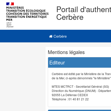
Portail d'authent
Cerbère
Navigation
Menu principal
principale
Cerbère
Navigation
Mentions légales
et
outils
Editeur
annexes
Cerbère est édité par le Ministère de la Tran
de la Mer, ci-après dénommés "le Ministère" (
MTES MCTRCT - Secrétariat Général (SG)
Direction du Numérique (DNUM) - Départeme
92055 La Défense CEDEX
Téléphone : 01 40 81 21 22