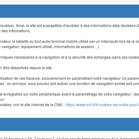
 (cookies). Ainsi, le site est susceptible d'accéder à des informations déjà stockée
e des informations.
nateur, la tablette ou tout autre terminal mobile utilisé par un internaute lors de la v
e navigation, équipement utilisé, informations de session…).
niques nécessaires à la navigation et à la sécurité des échanges (sans ces cookies,
 être désactivés depuis le site.
lisation de ces traceurs, exclusivement en paramétrant votre navigateur Ce para
liser : en principe, vous pouvez soit activer une fonction de navigation privée soit un
été enregistrés sur votre périphérique avant le paramétrage de votre navigateur : da
ur.
okies, voir le site internet de la CNIL :
https://www.cnil.fr/fr/cookies-les-outils-pour-
site 24 heures sur 24, 7 jours sur 7, sauf en cas de force majeure ou d’un événement