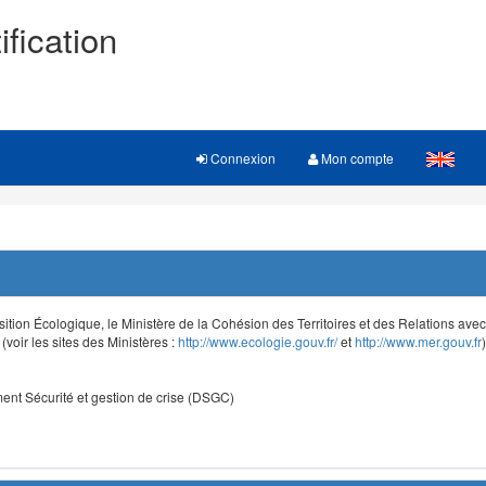
ification
Connexion
Mon compte
sition Écologique, le Ministère de la Cohésion des Territoires et des Relations avec le
voir les sites des Ministères :
http://www.ecologie.gouv.fr/
et
http://www.mer.gouv.fr
)
nt Sécurité et gestion de crise (DSGC)