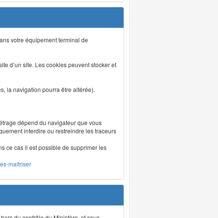
s dans votre équipement terminal de
isite d’un site. Les cookies peuvent stocker et
 la navigation pourra être altérée).
métrage dépend du navigateur que vous
iquement interdire ou restreindre les traceurs
ns ce cas il est possible de supprimer les
les-maitriser
 hors du contrôle du Ministère, et sous