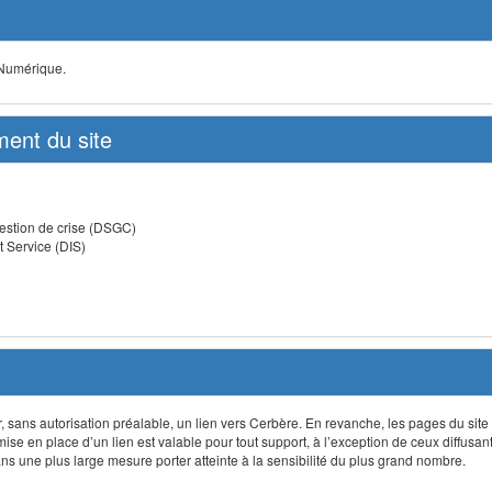
 Numérique.
ent du site
estion de crise (DSGC)
t Service (DIS)
lir, sans autorisation préalable, un lien vers Cerbère. En revanche, les pages du site
 mise en place d’un lien est valable pour tout support, à l’exception de ceux diffusa
 une plus large mesure porter atteinte à la sensibilité du plus grand nombre.