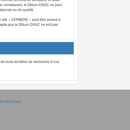
. Par conséquent, le DNum-DSGC ne peut
réponse ou de qualité.
. Le site « CERBERE » peut être amené à
t accepte que le DNum-DSGC ne soit pas
ec de toute tentative de recherche d’une
rrritoriales