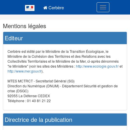
Navigation
Menu principal
principale
Cerbère
Toggle navigatio
Navigation
Mentions légales
et
outils
Editeur
annexes
Cerbère est édité par le Ministère de la Transition Écologique, le
Ministère de la Cohésion des Territoires et des Relations avec les
Collectivités Terrritoriales et le Ministère de la Mer, ci-après dénommés
"le Ministère" (voir les sites des Ministères :
http://www.ecologie.gouv.fr/
et
http://www.mer.gouv.fr
).
MTES MCTRCT - Secrétariat Général (SG)
Direction du Numérique (DNUM) - Département Sécurité et gestion de
crise (DSGC)
92055 La Défense CEDEX
Téléphone : 01 40 81 21 22
Directrice de la publication