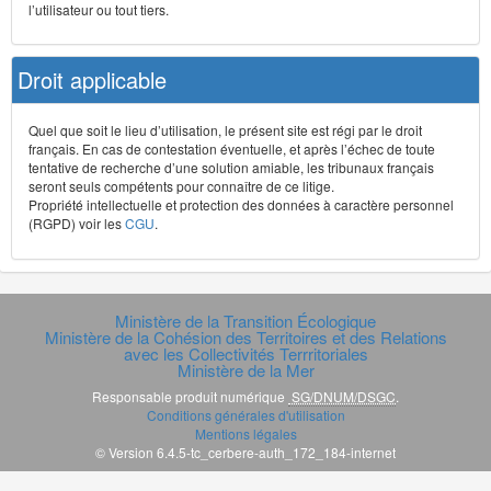
l’utilisateur ou tout tiers.
Droit applicable
Quel que soit le lieu d’utilisation, le présent site est régi par le droit
français. En cas de contestation éventuelle, et après l’échec de toute
tentative de recherche d’une solution amiable, les tribunaux français
seront seuls compétents pour connaître de ce litige.
Propriété intellectuelle et protection des données à caractère personnel
(RGPD) voir les
CGU
.
Ministère de la Transition Écologique
Ministère de la Cohésion des Territoires et des Relations
avec les Collectivités Terrritoriales
Ministère de la Mer
Responsable produit numérique
SG/DNUM/DSGC
.
Conditions générales d'utilisation
Mentions légales
© Version 6.4.5-tc_cerbere-auth_172_184-internet