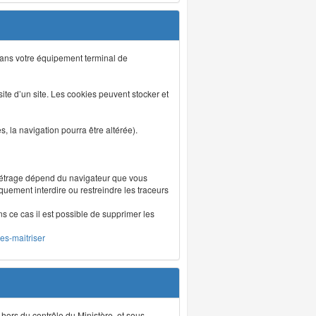
s dans votre équipement terminal de
isite d’un site. Les cookies peuvent stocker et
 la navigation pourra être altérée).
métrage dépend du navigateur que vous
iquement interdire ou restreindre les traceurs
ns ce cas il est possible de supprimer les
les-maitriser
 hors du contrôle du Ministère, et sous