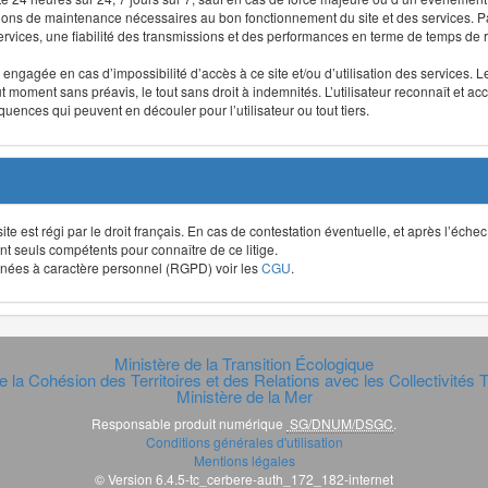
ntions de maintenance nécessaires au bon fonctionnement du site et des services
 services, une fiabilité des transmissions et des performances en terme de temps de 
re engagée en cas d’impossibilité d’accès à ce site et/ou d’utilisation des services
out moment sans préavis, le tout sans droit à indemnités. L’utilisateur reconnaît e
uences qui peuvent en découler pour l’utilisateur ou tout tiers.
t site est régi par le droit français. En cas de contestation éventuelle, et après l’éch
ont seuls compétents pour connaître de ce litige.
données à caractère personnel (RGPD) voir les
CGU
.
Ministère de la Transition Écologique
e la Cohésion des Territoires et des Relations avec les Collectivités Te
Ministère de la Mer
Responsable produit numérique
SG/DNUM/DSGC
.
Conditions générales d'utilisation
Mentions légales
© Version 6.4.5-tc_cerbere-auth_172_182-internet