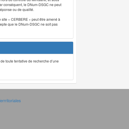
. Par conséquent, le DNum-DSGC ne peut
réponse ou de qualité.
. Le site « CERBERE » peut être amené à
t accepte que le DNum-DSGC ne soit pas
ec de toute tentative de recherche d’une
rrritoriales