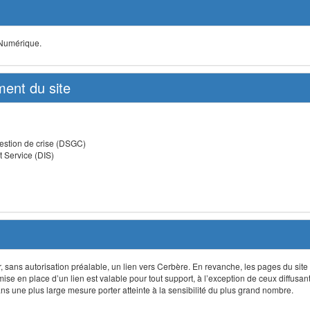
 Numérique.
ent du site
estion de crise (DSGC)
t Service (DIS)
lir, sans autorisation préalable, un lien vers Cerbère. En revanche, les pages du site
 mise en place d’un lien est valable pour tout support, à l’exception de ceux diffusa
 une plus large mesure porter atteinte à la sensibilité du plus grand nombre.