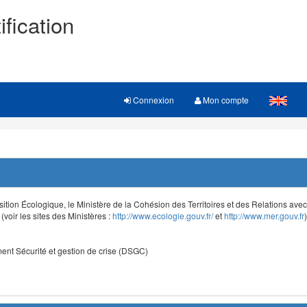
ification
Connexion
Mon compte
sition Écologique, le Ministère de la Cohésion des Territoires et des Relations avec le
voir les sites des Ministères :
http://www.ecologie.gouv.fr/
et
http://www.mer.gouv.fr
)
nt Sécurité et gestion de crise (DSGC)