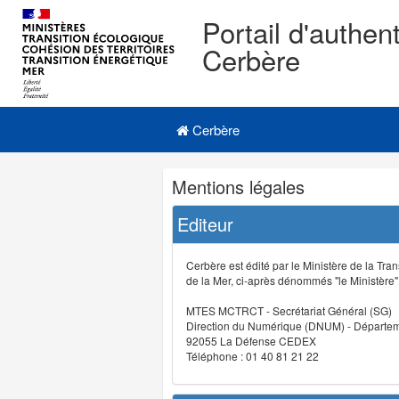
Portail d'authent
Cerbère
Navigation
Menu principal
principale
Cerbère
Navigation
Mentions légales
et
outils
Editeur
annexes
Cerbère est édité par le Ministère de la Tran
de la Mer, ci-après dénommés "le Ministère" (
MTES MCTRCT - Secrétariat Général (SG)
Direction du Numérique (DNUM) - Départeme
92055 La Défense CEDEX
Téléphone : 01 40 81 21 22