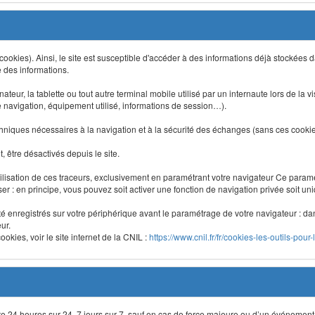
 (cookies). Ainsi, le site est susceptible d'accéder à des informations déjà stockée
e des informations.
nateur, la tablette ou tout autre terminal mobile utilisé par un internaute lors de la v
e navigation, équipement utilisé, informations de session…).
niques nécessaires à la navigation et à la sécurité des échanges (sans ces cookies,
 être désactivés depuis le site.
lisation de ces traceurs, exclusivement en paramétrant votre navigateur Ce para
liser : en principe, vous pouvez soit activer une fonction de navigation privée soit un
été enregistrés sur votre périphérique avant le paramétrage de votre navigateur : da
ur.
okies, voir le site internet de la CNIL :
https://www.cnil.fr/fr/cookies-les-outils-pour-
site 24 heures sur 24, 7 jours sur 7, sauf en cas de force majeure ou d’un événement