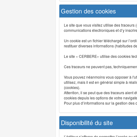
Gestion des cookies
Le site que vous visitez utilise des traceurs
communications électroniques et d’y inscrir
Un cookie est un fichier téléchargé sur l’ordi
restituer diverses informations (habitudes d
Le site « CERBERE» utilise des cookies tech
Ces traceurs ne peuvent pas, techniquement,
Vous pouvez néanmoins vous opposer à l'uti
utilisez, mais il est en général simple à réa
(cookies).
Attention, il se peut que des traceurs aient 
cookies depuis les options de votre navigate
Pour plus d’informations sur la gestion des co
Disponibilité du site
L’éditeur s’efforce de permettre l’accès au 