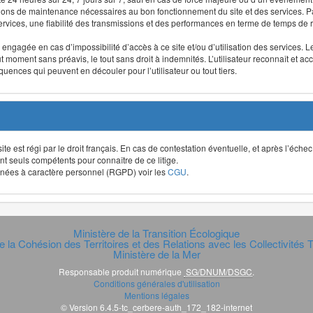
ntions de maintenance nécessaires au bon fonctionnement du site et des services
 services, une fiabilité des transmissions et des performances en terme de temps de 
re engagée en cas d’impossibilité d’accès à ce site et/ou d’utilisation des services
out moment sans préavis, le tout sans droit à indemnités. L’utilisateur reconnaît e
uences qui peuvent en découler pour l’utilisateur ou tout tiers.
t site est régi par le droit français. En cas de contestation éventuelle, et après l’éch
ont seuls compétents pour connaître de ce litige.
données à caractère personnel (RGPD) voir les
CGU
.
Ministère de la Transition Écologique
e la Cohésion des Territoires et des Relations avec les Collectivités Te
Ministère de la Mer
Responsable produit numérique
SG/DNUM/DSGC
.
Conditions générales d'utilisation
Mentions légales
© Version 6.4.5-tc_cerbere-auth_172_182-internet