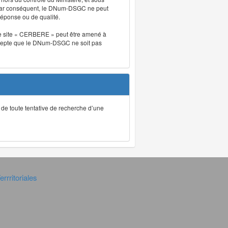
. Par conséquent, le DNum-DSGC ne peut
réponse ou de qualité.
. Le site « CERBERE » peut être amené à
t accepte que le DNum-DSGC ne soit pas
ec de toute tentative de recherche d’une
rrritoriales