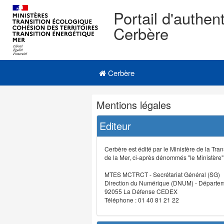
Portail d'authent
Cerbère
Navigation
Menu principal
principale
Cerbère
Navigation
Mentions légales
et
outils
Editeur
annexes
Cerbère est édité par le Ministère de la Tran
de la Mer, ci-après dénommés "le Ministère" (
MTES MCTRCT - Secrétariat Général (SG)
Direction du Numérique (DNUM) - Départeme
92055 La Défense CEDEX
Téléphone : 01 40 81 21 22