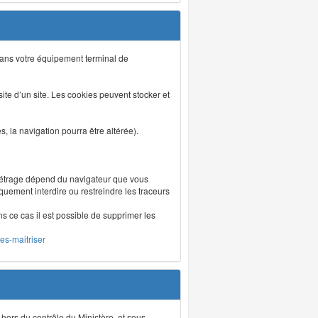
s dans votre équipement terminal de
isite d’un site. Les cookies peuvent stocker et
 la navigation pourra être altérée).
métrage dépend du navigateur que vous
iquement interdire ou restreindre les traceurs
ns ce cas il est possible de supprimer les
les-maitriser
 hors du contrôle du Ministère, et sous