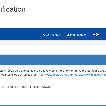
ification
Connexion
Mon compte
sition Écologique, le Ministère de la Cohésion des Territoires et des Relations avec le
voir les sites des Ministères :
http://www.ecologie.gouv.fr/
et
http://www.mer.gouv.fr
)
nt Sécurité et gestion de crise (DSGC)