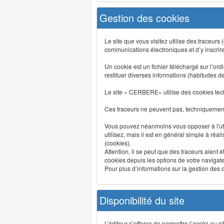
Gestion des cookies
Le site que vous visitez utilise des traceurs
communications électroniques et d’y inscrir
Un cookie est un fichier téléchargé sur l’ordi
restituer diverses informations (habitudes d
Le site « CERBERE» utilise des cookies tech
Ces traceurs ne peuvent pas, techniquement,
Vous pouvez néanmoins vous opposer à l'uti
utilisez, mais il est en général simple à réa
(cookies).
Attention, il se peut que des traceurs aient 
cookies depuis les options de votre navigate
Pour plus d’informations sur la gestion des co
Disponibilité du site
L’éditeur s’efforce de permettre l’accès au 