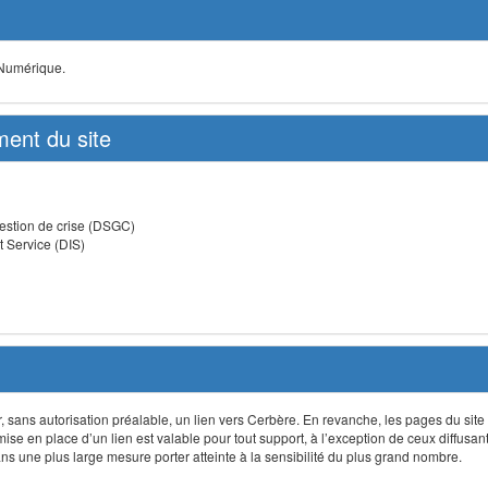
 Numérique.
ent du site
estion de crise (DSGC)
t Service (DIS)
lir, sans autorisation préalable, un lien vers Cerbère. En revanche, les pages du site
 mise en place d’un lien est valable pour tout support, à l’exception de ceux diffusa
 une plus large mesure porter atteinte à la sensibilité du plus grand nombre.