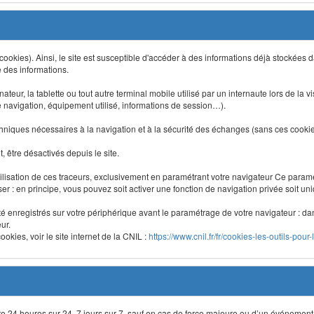
 (cookies). Ainsi, le site est susceptible d'accéder à des informations déjà stockée
e des informations.
nateur, la tablette ou tout autre terminal mobile utilisé par un internaute lors de la v
e navigation, équipement utilisé, informations de session…).
niques nécessaires à la navigation et à la sécurité des échanges (sans ces cookies,
 être désactivés depuis le site.
lisation de ces traceurs, exclusivement en paramétrant votre navigateur Ce para
liser : en principe, vous pouvez soit activer une fonction de navigation privée soit un
été enregistrés sur votre périphérique avant le paramétrage de votre navigateur : da
ur.
okies, voir le site internet de la CNIL :
https://www.cnil.fr/fr/cookies-les-outils-pour-
site 24 heures sur 24, 7 jours sur 7, sauf en cas de force majeure ou d’un événement