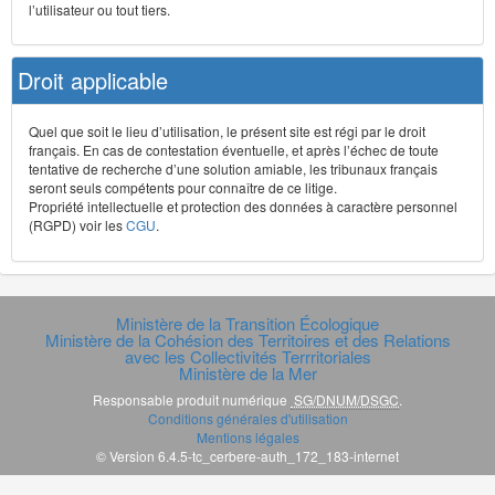
l’utilisateur ou tout tiers.
Droit applicable
Quel que soit le lieu d’utilisation, le présent site est régi par le droit
français. En cas de contestation éventuelle, et après l’échec de toute
tentative de recherche d’une solution amiable, les tribunaux français
seront seuls compétents pour connaître de ce litige.
Propriété intellectuelle et protection des données à caractère personnel
(RGPD) voir les
CGU
.
Ministère de la Transition Écologique
Ministère de la Cohésion des Territoires et des Relations
avec les Collectivités Terrritoriales
Ministère de la Mer
Responsable produit numérique
SG/DNUM/DSGC
.
Conditions générales d'utilisation
Mentions légales
© Version 6.4.5-tc_cerbere-auth_172_183-internet