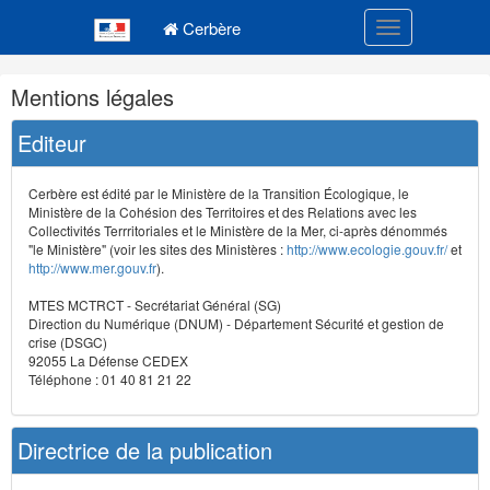
Navigation
Menu principal
principale
Cerbère
Toggle navigatio
Navigation
Mentions légales
et
outils
Editeur
annexes
Cerbère est édité par le Ministère de la Transition Écologique, le
Ministère de la Cohésion des Territoires et des Relations avec les
Collectivités Terrritoriales et le Ministère de la Mer, ci-après dénommés
"le Ministère" (voir les sites des Ministères :
http://www.ecologie.gouv.fr/
et
http://www.mer.gouv.fr
).
MTES MCTRCT - Secrétariat Général (SG)
Direction du Numérique (DNUM) - Département Sécurité et gestion de
crise (DSGC)
92055 La Défense CEDEX
Téléphone : 01 40 81 21 22
Directrice de la publication