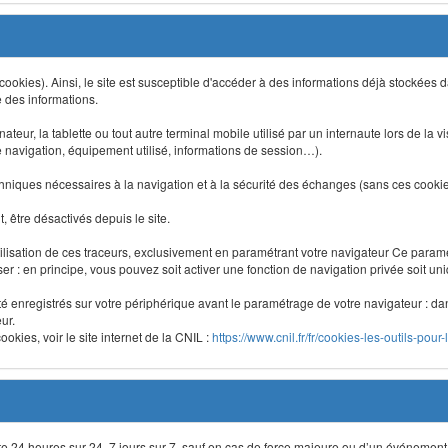
 (cookies). Ainsi, le site est susceptible d'accéder à des informations déjà stockée
e des informations.
nateur, la tablette ou tout autre terminal mobile utilisé par un internaute lors de la v
e navigation, équipement utilisé, informations de session…).
niques nécessaires à la navigation et à la sécurité des échanges (sans ces cookies,
 être désactivés depuis le site.
lisation de ces traceurs, exclusivement en paramétrant votre navigateur Ce para
liser : en principe, vous pouvez soit activer une fonction de navigation privée soit un
été enregistrés sur votre périphérique avant le paramétrage de votre navigateur : da
ur.
okies, voir le site internet de la CNIL :
https://www.cnil.fr/fr/cookies-les-outils-pour-
site 24 heures sur 24, 7 jours sur 7, sauf en cas de force majeure ou d’un événement