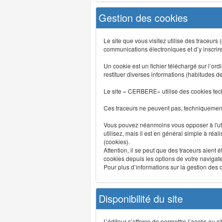
Gestion des cookies
Le site que vous visitez utilise des traceurs
communications électroniques et d’y inscrir
Un cookie est un fichier téléchargé sur l’ordi
restituer diverses informations (habitudes d
Le site « CERBERE» utilise des cookies tech
Ces traceurs ne peuvent pas, techniquement,
Vous pouvez néanmoins vous opposer à l'uti
utilisez, mais il est en général simple à réa
(cookies).
Attention, il se peut que des traceurs aient 
cookies depuis les options de votre navigate
Pour plus d’informations sur la gestion des co
Disponibilité du site
L’éditeur s’efforce de permettre l’accès au 