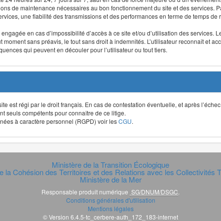
ntions de maintenance nécessaires au bon fonctionnement du site et des services
 services, une fiabilité des transmissions et des performances en terme de temps de 
re engagée en cas d’impossibilité d’accès à ce site et/ou d’utilisation des services
out moment sans préavis, le tout sans droit à indemnités. L’utilisateur reconnaît e
uences qui peuvent en découler pour l’utilisateur ou tout tiers.
t site est régi par le droit français. En cas de contestation éventuelle, et après l’éch
ont seuls compétents pour connaître de ce litige.
données à caractère personnel (RGPD) voir les
CGU
.
Ministère de la Transition Écologique
e la Cohésion des Territoires et des Relations avec les Collectivités Te
Ministère de la Mer
Responsable produit numérique
SG/DNUM/DSGC
.
Conditions générales d'utilisation
Mentions légales
© Version 6.4.5-tc_cerbere-auth_172_183-internet