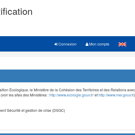
ification
Connexion
Mon compte
sition Écologique, le Ministère de la Cohésion des Territoires et des Relations avec le
voir les sites des Ministères :
http://www.ecologie.gouv.fr/
et
http://www.mer.gouv.fr
)
nt Sécurité et gestion de crise (DSGC)