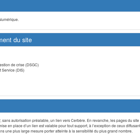
 Numérique.
ent du site
estion de crise (DSGC)
t Service (DIS)
lir, sans autorisation préalable, un lien vers Cerbère. En revanche, les pages du site
 mise en place d’un lien est valable pour tout support, à l’exception de ceux diffusa
 une plus large mesure porter atteinte à la sensibilité du plus grand nombre.