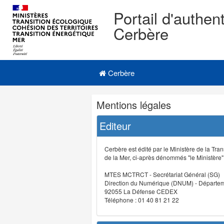
Portail d'authent
Cerbère
Navigation
Menu principal
principale
Cerbère
Navigation
Mentions légales
et
outils
Editeur
annexes
Cerbère est édité par le Ministère de la Tran
de la Mer, ci-après dénommés "le Ministère" (
MTES MCTRCT - Secrétariat Général (SG)
Direction du Numérique (DNUM) - Départeme
92055 La Défense CEDEX
Téléphone : 01 40 81 21 22