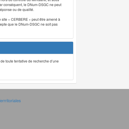
. Par conséquent, le DNum-DSGC ne peut
réponse ou de qualité.
. Le site « CERBERE » peut être amené à
t accepte que le DNum-DSGC ne soit pas
ec de toute tentative de recherche d’une
rrritoriales