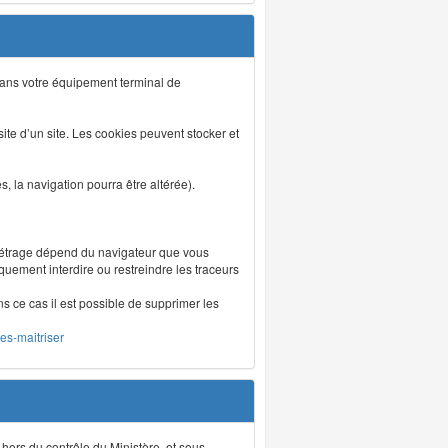
s dans votre équipement terminal de
isite d’un site. Les cookies peuvent stocker et
 la navigation pourra être altérée).
métrage dépend du navigateur que vous
iquement interdire ou restreindre les traceurs
ns ce cas il est possible de supprimer les
les-maitriser
 hors du contrôle du Ministère, et sous