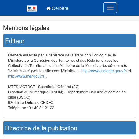
Navigation
Menu principal
principale
Cerbère
Toggle navigatio
Navigation
Mentions légales
et
outils
Editeur
annexes
Cerbère est édité par le Ministère de la Transition Écologique, le
Ministère de la Cohésion des Territoires et des Relations avec les
Collectivités Terrritoriales et le Ministère de la Mer, ci-après dénommés
"le Ministère" (voir les sites des Ministères :
http://www.ecologie.gouv.fr/
et
http://www.mer.gouv.fr
).
MTES MCTRCT - Secrétariat Général (SG)
Direction du Numérique (DNUM) - Département Sécurité et gestion de
crise (DSGC)
92055 La Défense CEDEX
Téléphone : 01 40 81 21 22
Directrice de la publication