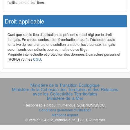
l’utilisateur ou tout tiers.
Droit applicable
Quel que soit le lieu d’utilisation, le présent site est régi par le droit
français. En cas de contestation éventuelle, et après l’échec de toute
tentative de recherche d’une solution amiable, les tribunaux français
seront seuls compétents pour connaître de ce litige.
Propriété intellectuelle et protection des données à caractère personnel
(RGPD) voir les
CGU
.
Ministère de la Transition Écologique
Ministère de la Cohésion des Territoires et des Relations
avec les Collectivités Terrritoriales
Ministère de la Mer
Responsable produit numérique
SG/DNUM/DSGC
.
Conditions générales d'utilisation
Mentions légales
© Version 6.4.5-tc_cerbere-auth_172_182-internet