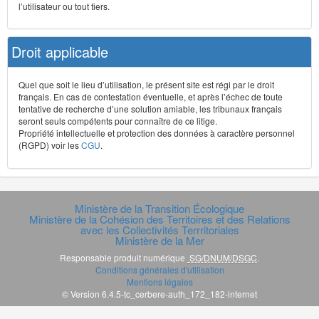
l’utilisateur ou tout tiers.
Droit applicable
Quel que soit le lieu d’utilisation, le présent site est régi par le droit
français. En cas de contestation éventuelle, et après l’échec de toute
tentative de recherche d’une solution amiable, les tribunaux français
seront seuls compétents pour connaître de ce litige.
Propriété intellectuelle et protection des données à caractère personnel
(RGPD) voir les
CGU
.
Ministère de la Transition Écologique
Ministère de la Cohésion des Territoires et des Relations
avec les Collectivités Terrritoriales
Ministère de la Mer
Responsable produit numérique
SG/DNUM/DSGC
.
Conditions générales d'utilisation
Mentions légales
© Version 6.4.5-tc_cerbere-auth_172_182-internet