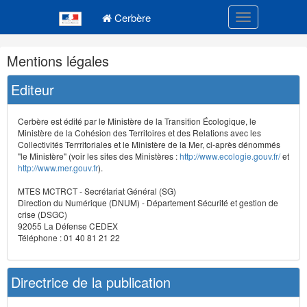
Navigation
Menu principal
principale
Cerbère
Toggle navigatio
Navigation
Mentions légales
et
outils
Editeur
annexes
Cerbère est édité par le Ministère de la Transition Écologique, le
Ministère de la Cohésion des Territoires et des Relations avec les
Collectivités Terrritoriales et le Ministère de la Mer, ci-après dénommés
"le Ministère" (voir les sites des Ministères :
http://www.ecologie.gouv.fr/
et
http://www.mer.gouv.fr
).
MTES MCTRCT - Secrétariat Général (SG)
Direction du Numérique (DNUM) - Département Sécurité et gestion de
crise (DSGC)
92055 La Défense CEDEX
Téléphone : 01 40 81 21 22
Directrice de la publication