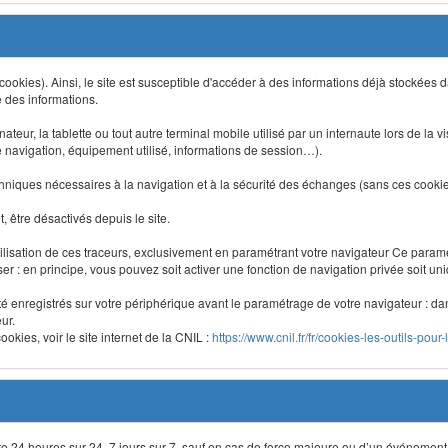
 (cookies). Ainsi, le site est susceptible d'accéder à des informations déjà stockée
e des informations.
nateur, la tablette ou tout autre terminal mobile utilisé par un internaute lors de la v
e navigation, équipement utilisé, informations de session…).
niques nécessaires à la navigation et à la sécurité des échanges (sans ces cookies,
 être désactivés depuis le site.
lisation de ces traceurs, exclusivement en paramétrant votre navigateur Ce para
liser : en principe, vous pouvez soit activer une fonction de navigation privée soit un
été enregistrés sur votre périphérique avant le paramétrage de votre navigateur : da
ur.
okies, voir le site internet de la CNIL :
https://www.cnil.fr/fr/cookies-les-outils-pour-
site 24 heures sur 24, 7 jours sur 7, sauf en cas de force majeure ou d’un événement