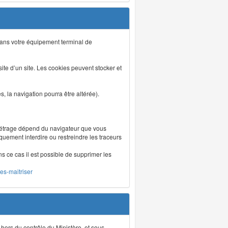
s dans votre équipement terminal de
isite d’un site. Les cookies peuvent stocker et
 la navigation pourra être altérée).
métrage dépend du navigateur que vous
iquement interdire ou restreindre les traceurs
ns ce cas il est possible de supprimer les
les-maitriser
 hors du contrôle du Ministère, et sous