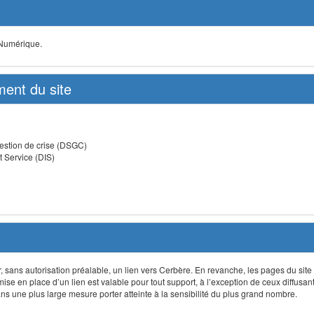
 Numérique.
ent du site
estion de crise (DSGC)
t Service (DIS)
lir, sans autorisation préalable, un lien vers Cerbère. En revanche, les pages du site
 mise en place d’un lien est valable pour tout support, à l’exception de ceux diffusa
 une plus large mesure porter atteinte à la sensibilité du plus grand nombre.