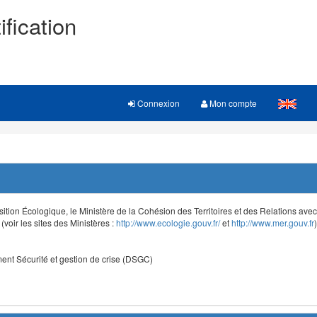
ification
Connexion
Mon compte
sition Écologique, le Ministère de la Cohésion des Territoires et des Relations avec le
voir les sites des Ministères :
http://www.ecologie.gouv.fr/
et
http://www.mer.gouv.fr
)
nt Sécurité et gestion de crise (DSGC)