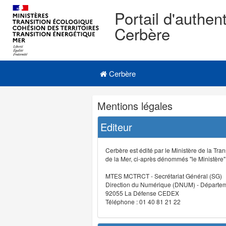
Portail d'authent
Cerbère
Navigation
Menu principal
principale
Cerbère
Navigation
Mentions légales
et
outils
Editeur
annexes
Cerbère est édité par le Ministère de la Tran
de la Mer, ci-après dénommés "le Ministère" (
MTES MCTRCT - Secrétariat Général (SG)
Direction du Numérique (DNUM) - Départeme
92055 La Défense CEDEX
Téléphone : 01 40 81 21 22