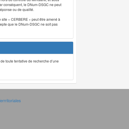
. Par conséquent, le DNum-DSGC ne peut
réponse ou de qualité.
. Le site « CERBERE » peut être amené à
t accepte que le DNum-DSGC ne soit pas
ec de toute tentative de recherche d’une
rrritoriales