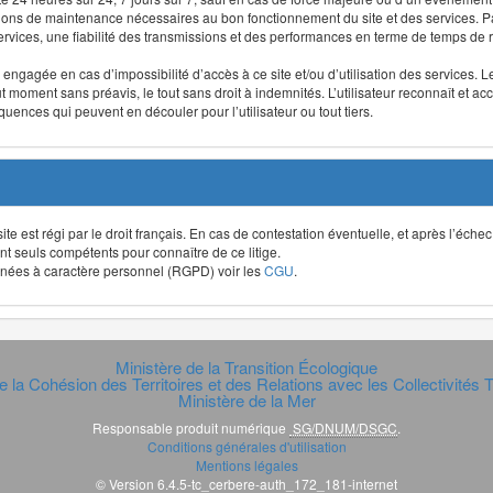
ntions de maintenance nécessaires au bon fonctionnement du site et des services
 services, une fiabilité des transmissions et des performances en terme de temps de 
re engagée en cas d’impossibilité d’accès à ce site et/ou d’utilisation des services
out moment sans préavis, le tout sans droit à indemnités. L’utilisateur reconnaît e
uences qui peuvent en découler pour l’utilisateur ou tout tiers.
t site est régi par le droit français. En cas de contestation éventuelle, et après l’éch
ont seuls compétents pour connaître de ce litige.
données à caractère personnel (RGPD) voir les
CGU
.
Ministère de la Transition Écologique
e la Cohésion des Territoires et des Relations avec les Collectivités Te
Ministère de la Mer
Responsable produit numérique
SG/DNUM/DSGC
.
Conditions générales d'utilisation
Mentions légales
© Version 6.4.5-tc_cerbere-auth_172_181-internet