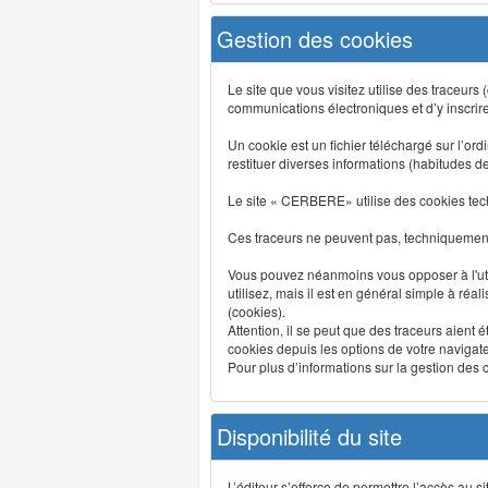
Gestion des cookies
Le site que vous visitez utilise des traceurs
communications électroniques et d’y inscrir
Un cookie est un fichier téléchargé sur l’ordi
restituer diverses informations (habitudes d
Le site « CERBERE» utilise des cookies tech
Ces traceurs ne peuvent pas, techniquement,
Vous pouvez néanmoins vous opposer à l'uti
utilisez, mais il est en général simple à réa
(cookies).
Attention, il se peut que des traceurs aient 
cookies depuis les options de votre navigate
Pour plus d’informations sur la gestion des co
Disponibilité du site
L’éditeur s’efforce de permettre l’accès au 