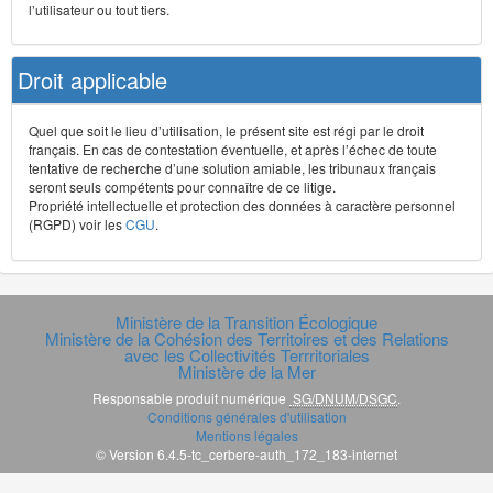
l’utilisateur ou tout tiers.
Droit applicable
Quel que soit le lieu d’utilisation, le présent site est régi par le droit
français. En cas de contestation éventuelle, et après l’échec de toute
tentative de recherche d’une solution amiable, les tribunaux français
seront seuls compétents pour connaître de ce litige.
Propriété intellectuelle et protection des données à caractère personnel
(RGPD) voir les
CGU
.
Ministère de la Transition Écologique
Ministère de la Cohésion des Territoires et des Relations
avec les Collectivités Terrritoriales
Ministère de la Mer
Responsable produit numérique
SG/DNUM/DSGC
.
Conditions générales d'utilisation
Mentions légales
© Version 6.4.5-tc_cerbere-auth_172_183-internet