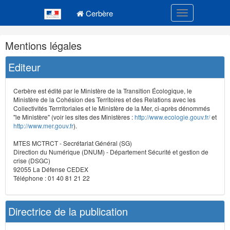
Navigation
Menu principal
principale
Cerbère
Toggle navigatio
Navigation
Mentions légales
et
outils
Editeur
annexes
Cerbère est édité par le Ministère de la Transition Écologique, le
Ministère de la Cohésion des Territoires et des Relations avec les
Collectivités Terrritoriales et le Ministère de la Mer, ci-après dénommés
"le Ministère" (voir les sites des Ministères :
http://www.ecologie.gouv.fr/
et
http://www.mer.gouv.fr
).
MTES MCTRCT - Secrétariat Général (SG)
Direction du Numérique (DNUM) - Département Sécurité et gestion de
crise (DSGC)
92055 La Défense CEDEX
Téléphone : 01 40 81 21 22
Directrice de la publication