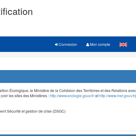
ification
Connexion
Mon compte
sition Écologique, le Ministère de la Cohésion des Territoires et des Relations avec le
voir les sites des Ministères :
http://www.ecologie.gouv.fr/
et
http://www.mer.gouv.fr
)
nt Sécurité et gestion de crise (DSGC)