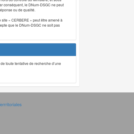
. Par conséquent, le DNum-DSGC ne peut
réponse ou de qualité.
. Le site « CERBERE » peut être amené à
t accepte que le DNum-DSGC ne soit pas
ec de toute tentative de recherche d’une
rrritoriales