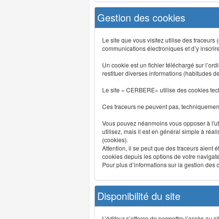
Gestion des cookies
Le site que vous visitez utilise des traceurs
communications électroniques et d’y inscrir
Un cookie est un fichier téléchargé sur l’ordi
restituer diverses informations (habitudes d
Le site « CERBERE» utilise des cookies tech
Ces traceurs ne peuvent pas, techniquement,
Vous pouvez néanmoins vous opposer à l'uti
utilisez, mais il est en général simple à réa
(cookies).
Attention, il se peut que des traceurs aient 
cookies depuis les options de votre navigate
Pour plus d’informations sur la gestion des co
Disponibilité du site
L’éditeur s’efforce de permettre l’accès au 