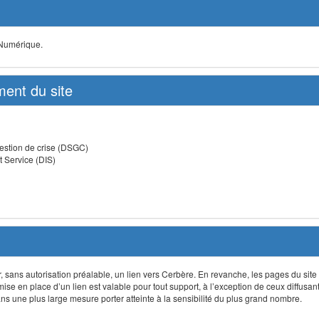
 Numérique.
ent du site
estion de crise (DSGC)
t Service (DIS)
lir, sans autorisation préalable, un lien vers Cerbère. En revanche, les pages du site
 mise en place d’un lien est valable pour tout support, à l’exception de ceux diffusa
 une plus large mesure porter atteinte à la sensibilité du plus grand nombre.