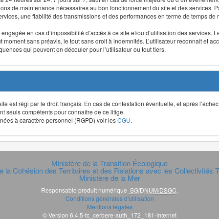
ntions de maintenance nécessaires au bon fonctionnement du site et des services
 services, une fiabilité des transmissions et des performances en terme de temps de 
re engagée en cas d’impossibilité d’accès à ce site et/ou d’utilisation des services
out moment sans préavis, le tout sans droit à indemnités. L’utilisateur reconnaît e
uences qui peuvent en découler pour l’utilisateur ou tout tiers.
t site est régi par le droit français. En cas de contestation éventuelle, et après l’éch
ont seuls compétents pour connaître de ce litige.
données à caractère personnel (RGPD) voir les
CGU
.
Ministère de la Transition Écologique
e la Cohésion des Territoires et des Relations avec les Collectivités Te
Ministère de la Mer
Responsable produit numérique
SG/DNUM/DSGC
.
Conditions générales d'utilisation
Mentions légales
© Version 6.4.5-tc_cerbere-auth_172_181-internet