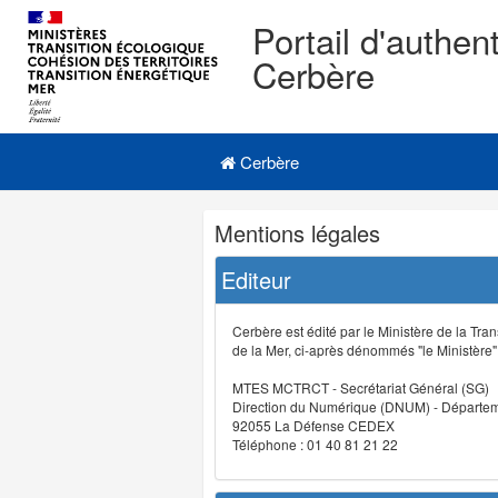
Portail d'authent
Cerbère
Navigation
Menu principal
principale
Cerbère
Navigation
Mentions légales
et
outils
Editeur
annexes
Cerbère est édité par le Ministère de la Tran
de la Mer, ci-après dénommés "le Ministère" (
MTES MCTRCT - Secrétariat Général (SG)
Direction du Numérique (DNUM) - Départeme
92055 La Défense CEDEX
Téléphone : 01 40 81 21 22