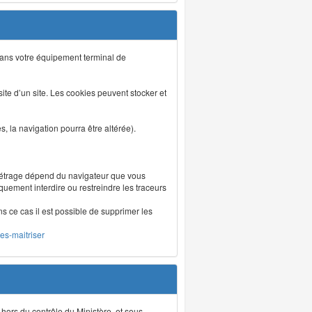
s dans votre équipement terminal de
isite d’un site. Les cookies peuvent stocker et
 la navigation pourra être altérée).
métrage dépend du navigateur que vous
iquement interdire ou restreindre les traceurs
ns ce cas il est possible de supprimer les
les-maitriser
 hors du contrôle du Ministère, et sous