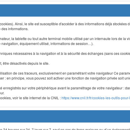
 (cookies). Ainsi, le site est susceptible d'accéder à des informations déjà stockée
e des informations.
nateur, la tablette ou tout autre terminal mobile utilisé par un internaute lors de la v
e navigation, équipement utilisé, informations de session…).
niques nécessaires à la navigation et à la sécurité des échanges (sans ces cookies,
 être désactivés depuis le site.
lisation de ces traceurs, exclusivement en paramétrant votre navigateur Ce para
liser : en principe, vous pouvez soit activer une fonction de navigation privée soit un
été enregistrés sur votre périphérique avant le paramétrage de votre navigateur : da
ur.
okies, voir le site internet de la CNIL :
https://www.cnil.fr/fr/cookies-les-outils-pour-
site 24 heures sur 24, 7 jours sur 7, sauf en cas de force majeure ou d’un événement