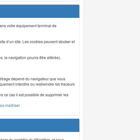
s dans votre équipement terminal de
isite d’un site. Les cookies peuvent stocker et
 la navigation pourra être altérée).
métrage dépend du navigateur que vous
iquement interdire ou restreindre les traceurs
ns ce cas il est possible de supprimer les
les-maitriser
 hors du contrôle du Ministère, et sous