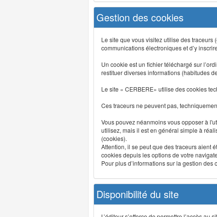
Gestion des cookies
Le site que vous visitez utilise des traceurs
communications électroniques et d’y inscrir
Un cookie est un fichier téléchargé sur l’ordi
restituer diverses informations (habitudes d
Le site « CERBERE» utilise des cookies tech
Ces traceurs ne peuvent pas, techniquement,
Vous pouvez néanmoins vous opposer à l'uti
utilisez, mais il est en général simple à réa
(cookies).
Attention, il se peut que des traceurs aient 
cookies depuis les options de votre navigate
Pour plus d’informations sur la gestion des co
Disponibilité du site
L’éditeur s’efforce de permettre l’accès au 