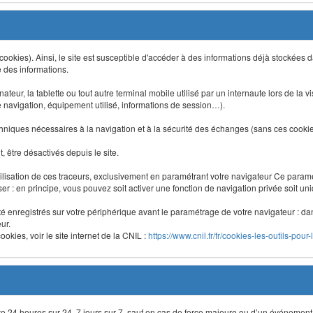
 (cookies). Ainsi, le site est susceptible d'accéder à des informations déjà stockée
e des informations.
nateur, la tablette ou tout autre terminal mobile utilisé par un internaute lors de la v
e navigation, équipement utilisé, informations de session…).
niques nécessaires à la navigation et à la sécurité des échanges (sans ces cookies,
 être désactivés depuis le site.
lisation de ces traceurs, exclusivement en paramétrant votre navigateur Ce para
liser : en principe, vous pouvez soit activer une fonction de navigation privée soit un
été enregistrés sur votre périphérique avant le paramétrage de votre navigateur : da
ur.
okies, voir le site internet de la CNIL :
https://www.cnil.fr/fr/cookies-les-outils-pour-
site 24 heures sur 24, 7 jours sur 7, sauf en cas de force majeure ou d’un événement