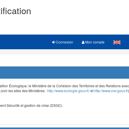
ification
Connexion
Mon compte
sition Écologique, le Ministère de la Cohésion des Territoires et des Relations avec le
voir les sites des Ministères :
http://www.ecologie.gouv.fr/
et
http://www.mer.gouv.fr
)
nt Sécurité et gestion de crise (DSGC)