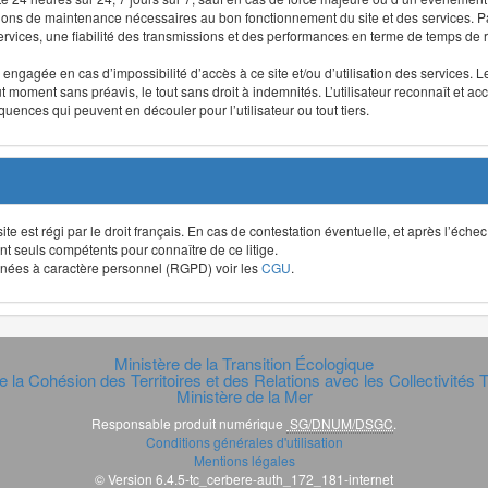
ntions de maintenance nécessaires au bon fonctionnement du site et des services
 services, une fiabilité des transmissions et des performances en terme de temps de 
re engagée en cas d’impossibilité d’accès à ce site et/ou d’utilisation des services
out moment sans préavis, le tout sans droit à indemnités. L’utilisateur reconnaît e
uences qui peuvent en découler pour l’utilisateur ou tout tiers.
t site est régi par le droit français. En cas de contestation éventuelle, et après l’éch
ont seuls compétents pour connaître de ce litige.
données à caractère personnel (RGPD) voir les
CGU
.
Ministère de la Transition Écologique
e la Cohésion des Territoires et des Relations avec les Collectivités Te
Ministère de la Mer
Responsable produit numérique
SG/DNUM/DSGC
.
Conditions générales d'utilisation
Mentions légales
© Version 6.4.5-tc_cerbere-auth_172_181-internet