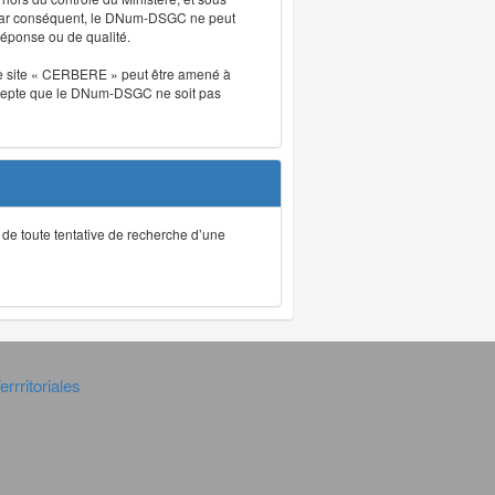
. Par conséquent, le DNum-DSGC ne peut
réponse ou de qualité.
. Le site « CERBERE » peut être amené à
t accepte que le DNum-DSGC ne soit pas
ec de toute tentative de recherche d’une
rrritoriales