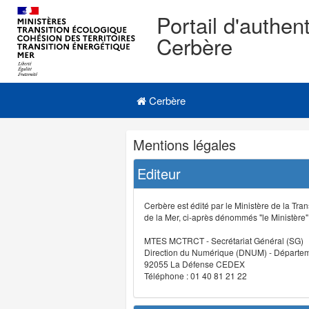
Portail d'authent
Cerbère
Navigation
Menu principal
principale
Cerbère
Navigation
Mentions légales
et
outils
Editeur
annexes
Cerbère est édité par le Ministère de la Tran
de la Mer, ci-après dénommés "le Ministère" (
MTES MCTRCT - Secrétariat Général (SG)
Direction du Numérique (DNUM) - Départeme
92055 La Défense CEDEX
Téléphone : 01 40 81 21 22