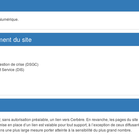
 Numérique.
ent du site
estion de crise (DSGC)
t Service (DIS)
lir, sans autorisation préalable, un lien vers Cerbère. En revanche, les pages du site
 mise en place d’un lien est valable pour tout support, à l’exception de ceux diffusa
 une plus large mesure porter atteinte à la sensibilité du plus grand nombre.