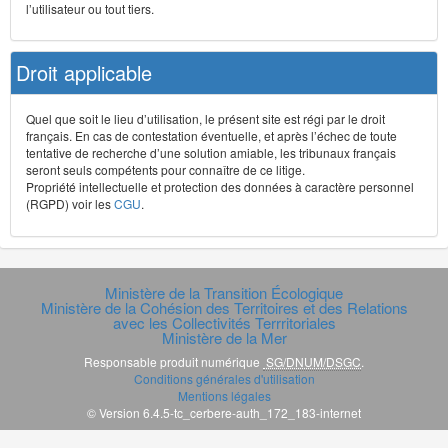
l’utilisateur ou tout tiers.
Droit applicable
Quel que soit le lieu d’utilisation, le présent site est régi par le droit
français. En cas de contestation éventuelle, et après l’échec de toute
tentative de recherche d’une solution amiable, les tribunaux français
seront seuls compétents pour connaître de ce litige.
Propriété intellectuelle et protection des données à caractère personnel
(RGPD) voir les
CGU
.
Ministère de la Transition Écologique
Ministère de la Cohésion des Territoires et des Relations
avec les Collectivités Terrritoriales
Ministère de la Mer
Responsable produit numérique
SG/DNUM/DSGC
.
Conditions générales d'utilisation
Mentions légales
© Version 6.4.5-tc_cerbere-auth_172_183-internet