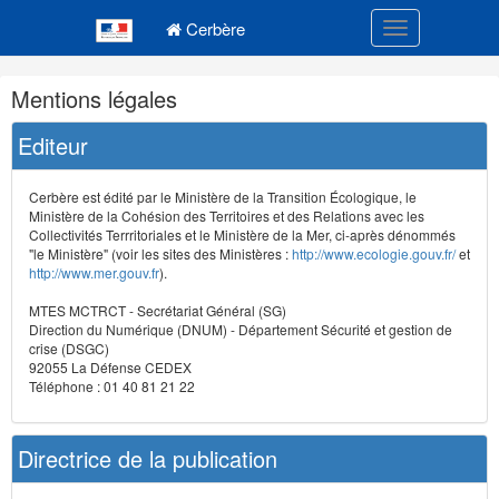
Navigation
Menu principal
principale
Cerbère
Toggle navigatio
Navigation
Mentions légales
et
outils
Editeur
annexes
Cerbère est édité par le Ministère de la Transition Écologique, le
Ministère de la Cohésion des Territoires et des Relations avec les
Collectivités Terrritoriales et le Ministère de la Mer, ci-après dénommés
"le Ministère" (voir les sites des Ministères :
http://www.ecologie.gouv.fr/
et
http://www.mer.gouv.fr
).
MTES MCTRCT - Secrétariat Général (SG)
Direction du Numérique (DNUM) - Département Sécurité et gestion de
crise (DSGC)
92055 La Défense CEDEX
Téléphone : 01 40 81 21 22
Directrice de la publication