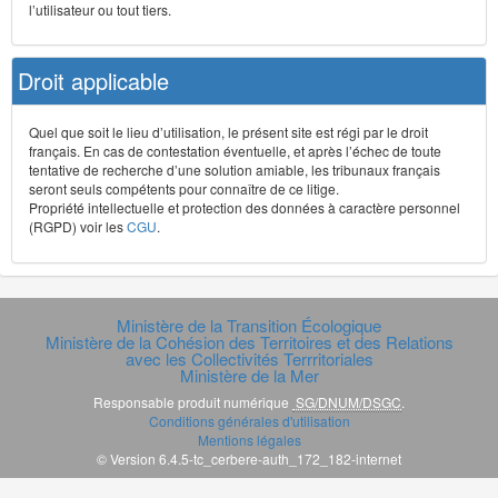
l’utilisateur ou tout tiers.
Droit applicable
Quel que soit le lieu d’utilisation, le présent site est régi par le droit
français. En cas de contestation éventuelle, et après l’échec de toute
tentative de recherche d’une solution amiable, les tribunaux français
seront seuls compétents pour connaître de ce litige.
Propriété intellectuelle et protection des données à caractère personnel
(RGPD) voir les
CGU
.
Ministère de la Transition Écologique
Ministère de la Cohésion des Territoires et des Relations
avec les Collectivités Terrritoriales
Ministère de la Mer
Responsable produit numérique
SG/DNUM/DSGC
.
Conditions générales d'utilisation
Mentions légales
© Version 6.4.5-tc_cerbere-auth_172_182-internet