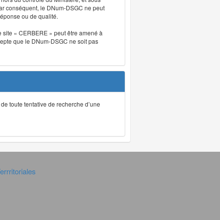
. Par conséquent, le DNum-DSGC ne peut
réponse ou de qualité.
. Le site « CERBERE » peut être amené à
t accepte que le DNum-DSGC ne soit pas
ec de toute tentative de recherche d’une
rrritoriales