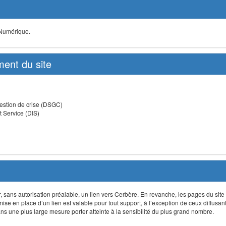
 Numérique.
ent du site
estion de crise (DSGC)
t Service (DIS)
lir, sans autorisation préalable, un lien vers Cerbère. En revanche, les pages du site
 mise en place d’un lien est valable pour tout support, à l’exception de ceux diffusa
 une plus large mesure porter atteinte à la sensibilité du plus grand nombre.