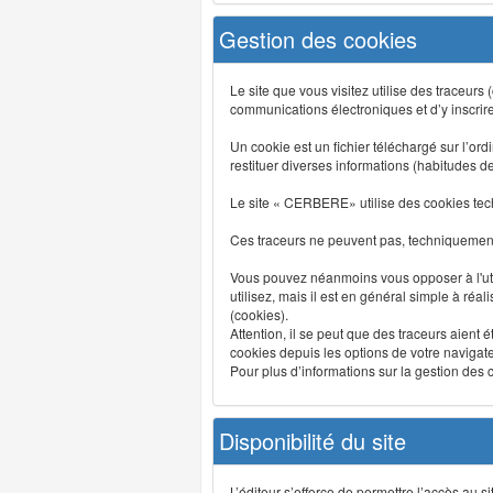
Gestion des cookies
Le site que vous visitez utilise des traceurs
communications électroniques et d’y inscrir
Un cookie est un fichier téléchargé sur l’ordi
restituer diverses informations (habitudes d
Le site « CERBERE» utilise des cookies tech
Ces traceurs ne peuvent pas, techniquement,
Vous pouvez néanmoins vous opposer à l'uti
utilisez, mais il est en général simple à réa
(cookies).
Attention, il se peut que des traceurs aient 
cookies depuis les options de votre navigate
Pour plus d’informations sur la gestion des co
Disponibilité du site
L’éditeur s’efforce de permettre l’accès au 