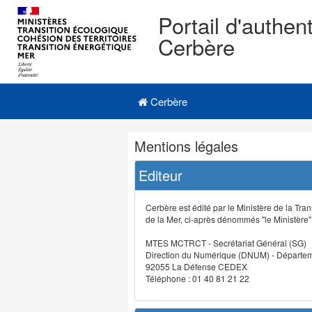
Portail d'authent
Cerbère
Navigation
Menu principal
principale
Cerbère
Navigation
Mentions légales
et
outils
Editeur
annexes
Cerbère est édité par le Ministère de la Tran
de la Mer, ci-après dénommés "le Ministère" (
MTES MCTRCT - Secrétariat Général (SG)
Direction du Numérique (DNUM) - Départeme
92055 La Défense CEDEX
Téléphone : 01 40 81 21 22