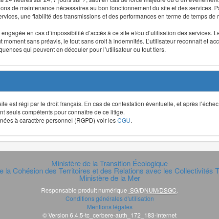
ntions de maintenance nécessaires au bon fonctionnement du site et des services
 services, une fiabilité des transmissions et des performances en terme de temps de 
re engagée en cas d’impossibilité d’accès à ce site et/ou d’utilisation des services
out moment sans préavis, le tout sans droit à indemnités. L’utilisateur reconnaît e
uences qui peuvent en découler pour l’utilisateur ou tout tiers.
t site est régi par le droit français. En cas de contestation éventuelle, et après l’éch
ont seuls compétents pour connaître de ce litige.
données à caractère personnel (RGPD) voir les
CGU
.
Ministère de la Transition Écologique
e la Cohésion des Territoires et des Relations avec les Collectivités Te
Ministère de la Mer
Responsable produit numérique
SG/DNUM/DSGC
.
Conditions générales d'utilisation
Mentions légales
© Version 6.4.5-tc_cerbere-auth_172_183-internet