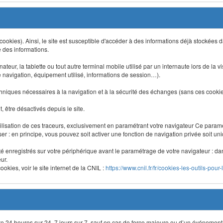
 (cookies). Ainsi, le site est susceptible d'accéder à des informations déjà stockée
e des informations.
nateur, la tablette ou tout autre terminal mobile utilisé par un internaute lors de la v
e navigation, équipement utilisé, informations de session…).
niques nécessaires à la navigation et à la sécurité des échanges (sans ces cookies,
 être désactivés depuis le site.
lisation de ces traceurs, exclusivement en paramétrant votre navigateur Ce para
liser : en principe, vous pouvez soit activer une fonction de navigation privée soit un
été enregistrés sur votre périphérique avant le paramétrage de votre navigateur : da
ur.
okies, voir le site internet de la CNIL :
https://www.cnil.fr/fr/cookies-les-outils-pour-
site 24 heures sur 24, 7 jours sur 7, sauf en cas de force majeure ou d’un événement