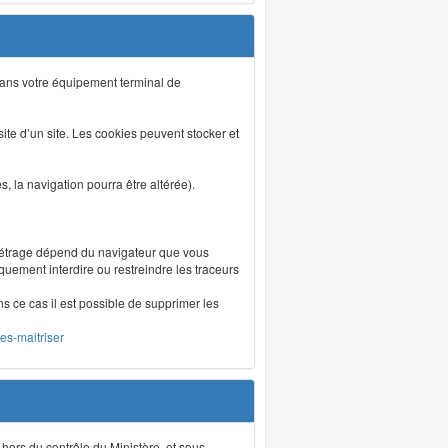
s dans votre équipement terminal de
isite d’un site. Les cookies peuvent stocker et
 la navigation pourra être altérée).
métrage dépend du navigateur que vous
iquement interdire ou restreindre les traceurs
ns ce cas il est possible de supprimer les
les-maitriser
 hors du contrôle du Ministère, et sous