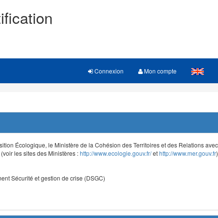
ification
Connexion
Mon compte
sition Écologique, le Ministère de la Cohésion des Territoires et des Relations avec le
voir les sites des Ministères :
http://www.ecologie.gouv.fr/
et
http://www.mer.gouv.fr
)
nt Sécurité et gestion de crise (DSGC)