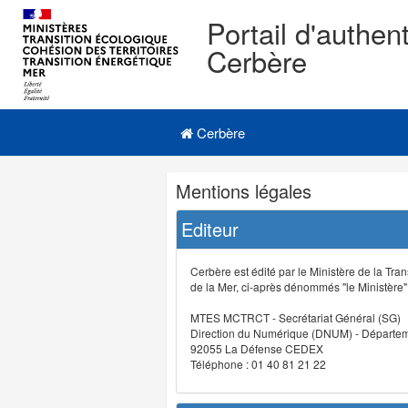
Portail d'authent
Cerbère
Navigation
Menu principal
principale
Cerbère
Navigation
Mentions légales
et
outils
Editeur
annexes
Cerbère est édité par le Ministère de la Tran
de la Mer, ci-après dénommés "le Ministère" (
MTES MCTRCT - Secrétariat Général (SG)
Direction du Numérique (DNUM) - Départeme
92055 La Défense CEDEX
Téléphone : 01 40 81 21 22