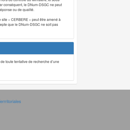
. Par conséquent, le DNum-DSGC ne peut
réponse ou de qualité.
. Le site « CERBERE » peut être amené à
t accepte que le DNum-DSGC ne soit pas
ec de toute tentative de recherche d’une
rrritoriales