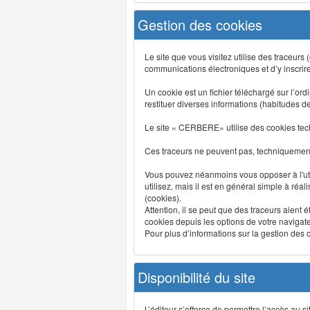
Gestion des cookies
Le site que vous visitez utilise des traceurs
communications électroniques et d’y inscrir
Un cookie est un fichier téléchargé sur l’ordi
restituer diverses informations (habitudes d
Le site « CERBERE» utilise des cookies tech
Ces traceurs ne peuvent pas, techniquement,
Vous pouvez néanmoins vous opposer à l'uti
utilisez, mais il est en général simple à réa
(cookies).
Attention, il se peut que des traceurs aient 
cookies depuis les options de votre navigate
Pour plus d’informations sur la gestion des co
Disponibilité du site
L’éditeur s’efforce de permettre l’accès au 