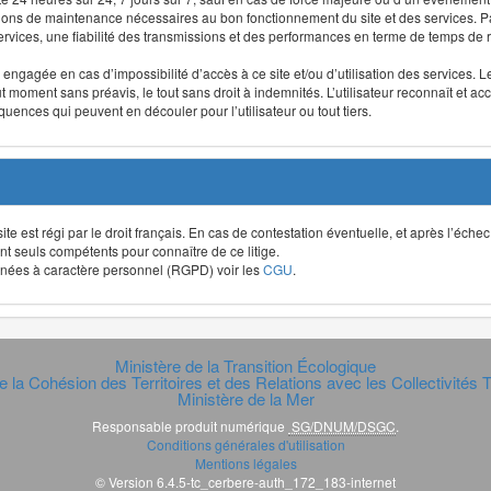
ntions de maintenance nécessaires au bon fonctionnement du site et des services
 services, une fiabilité des transmissions et des performances en terme de temps de 
re engagée en cas d’impossibilité d’accès à ce site et/ou d’utilisation des services
out moment sans préavis, le tout sans droit à indemnités. L’utilisateur reconnaît e
uences qui peuvent en découler pour l’utilisateur ou tout tiers.
t site est régi par le droit français. En cas de contestation éventuelle, et après l’éch
ont seuls compétents pour connaître de ce litige.
données à caractère personnel (RGPD) voir les
CGU
.
Ministère de la Transition Écologique
e la Cohésion des Territoires et des Relations avec les Collectivités Te
Ministère de la Mer
Responsable produit numérique
SG/DNUM/DSGC
.
Conditions générales d'utilisation
Mentions légales
© Version 6.4.5-tc_cerbere-auth_172_183-internet