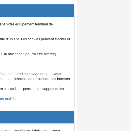
s dans votre équipement terminal de
isite d’un site. Les cookies peuvent stocker et
 la navigation pourra être altérée).
métrage dépend du navigateur que vous
iquement interdire ou restreindre les traceurs
ns ce cas il est possible de supprimer les
les-maitriser
 hors du contrôle du Ministère, et sous