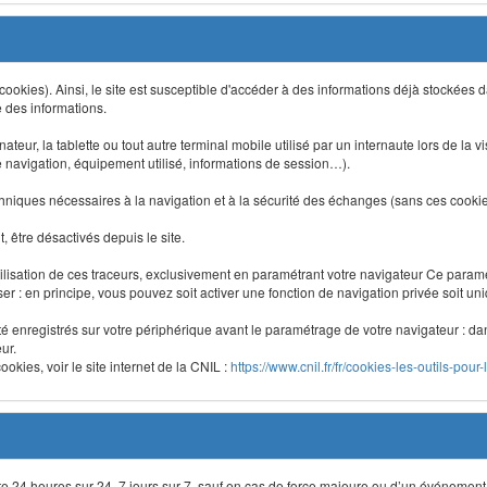
 (cookies). Ainsi, le site est susceptible d'accéder à des informations déjà stockée
e des informations.
nateur, la tablette ou tout autre terminal mobile utilisé par un internaute lors de la v
e navigation, équipement utilisé, informations de session…).
niques nécessaires à la navigation et à la sécurité des échanges (sans ces cookies,
 être désactivés depuis le site.
lisation de ces traceurs, exclusivement en paramétrant votre navigateur Ce para
liser : en principe, vous pouvez soit activer une fonction de navigation privée soit un
été enregistrés sur votre périphérique avant le paramétrage de votre navigateur : da
ur.
okies, voir le site internet de la CNIL :
https://www.cnil.fr/fr/cookies-les-outils-pour-
site 24 heures sur 24, 7 jours sur 7, sauf en cas de force majeure ou d’un événement