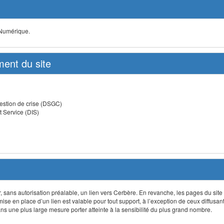
 Numérique.
ent du site
estion de crise (DSGC)
t Service (DIS)
lir, sans autorisation préalable, un lien vers Cerbère. En revanche, les pages du site
 mise en place d’un lien est valable pour tout support, à l’exception de ceux diffusa
 une plus large mesure porter atteinte à la sensibilité du plus grand nombre.