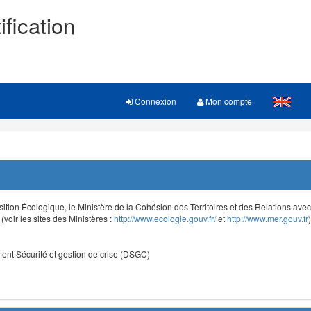
ification
Connexion
Mon compte
sition Écologique, le Ministère de la Cohésion des Territoires et des Relations avec le
voir les sites des Ministères :
http://www.ecologie.gouv.fr/
et
http://www.mer.gouv.fr
)
nt Sécurité et gestion de crise (DSGC)