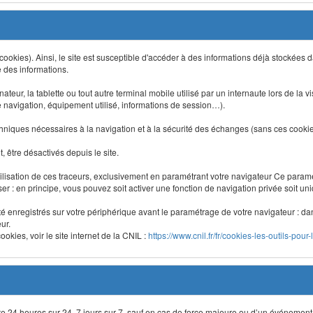
 (cookies). Ainsi, le site est susceptible d'accéder à des informations déjà stockée
e des informations.
nateur, la tablette ou tout autre terminal mobile utilisé par un internaute lors de la v
e navigation, équipement utilisé, informations de session…).
niques nécessaires à la navigation et à la sécurité des échanges (sans ces cookies,
 être désactivés depuis le site.
lisation de ces traceurs, exclusivement en paramétrant votre navigateur Ce para
liser : en principe, vous pouvez soit activer une fonction de navigation privée soit un
été enregistrés sur votre périphérique avant le paramétrage de votre navigateur : da
ur.
okies, voir le site internet de la CNIL :
https://www.cnil.fr/fr/cookies-les-outils-pour-
site 24 heures sur 24, 7 jours sur 7, sauf en cas de force majeure ou d’un événement