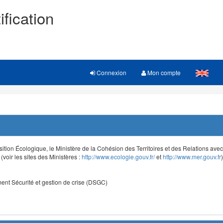
ification
Connexion
Mon compte
sition Écologique, le Ministère de la Cohésion des Territoires et des Relations avec le
voir les sites des Ministères :
http://www.ecologie.gouv.fr/
et
http://www.mer.gouv.fr
)
nt Sécurité et gestion de crise (DSGC)