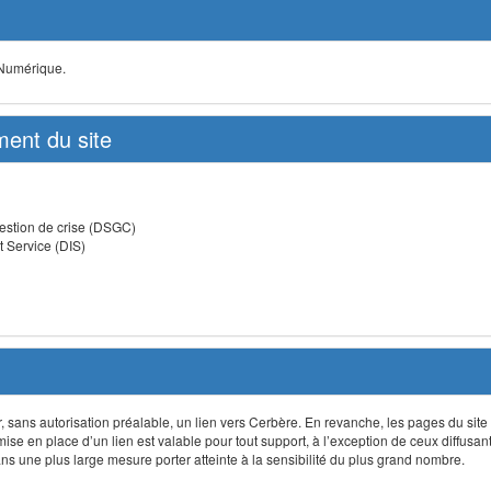
 Numérique.
ent du site
estion de crise (DSGC)
t Service (DIS)
lir, sans autorisation préalable, un lien vers Cerbère. En revanche, les pages du site
 mise en place d’un lien est valable pour tout support, à l’exception de ceux diffusa
 une plus large mesure porter atteinte à la sensibilité du plus grand nombre.