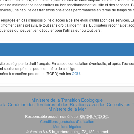
ntions de maintenance nécessaires au bon fonctionnement du site et des services
 services, une fiabilité des transmissions et des performances en terme de temps de 
re engagée en cas d’impossibilité d’accès à ce site et/ou d’utilisation des services
out moment sans préavis, le tout sans droit à indemnités. L’utilisateur reconnaît e
uences qui peuvent en découler pour l’utilisateur ou tout tiers.
t site est régi par le droit français. En cas de contestation éventuelle, et après l’éch
ont seuls compétents pour connaître de ce litige.
données à caractère personnel (RGPD) voir les
CGU
.
Ministère de la Transition Écologique
e la Cohésion des Territoires et des Relations avec les Collectivités Te
Ministère de la Mer
Responsable produit numérique
SG/DNUM/DSGC
.
Conditions générales d'utilisation
Mentions légales
© Version 6.4.5-tc_cerbere-auth_172_182-internet