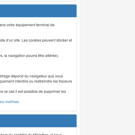
s dans votre équipement terminal de
isite d’un site. Les cookies peuvent stocker et
 la navigation pourra être altérée).
métrage dépend du navigateur que vous
iquement interdire ou restreindre les traceurs
ns ce cas il est possible de supprimer les
les-maitriser
 hors du contrôle du Ministère, et sous