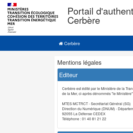
Portail d'authent
Cerbère
Navigation
Menu principal
principale
Cerbère
Navigation
Mentions légales
et
outils
Editeur
annexes
Cerbère est édité par le Ministère de la Tran
de la Mer, ci-après dénommés "le Ministère" (
MTES MCTRCT - Secrétariat Général (SG)
Direction du Numérique (DNUM) - Départeme
92055 La Défense CEDEX
Téléphone : 01 40 81 21 22