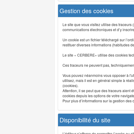
Gestion des cookies
Le site que vous visitez utilise des traceurs
communications électroniques et d’y inscrir
Un cookie est un fichier téléchargé sur l’ordi
restituer diverses informations (habitudes d
Le site « CERBERE» utilise des cookies tech
Ces traceurs ne peuvent pas, techniquement,
Vous pouvez néanmoins vous opposer à l'uti
utilisez, mais il est en général simple à réa
(cookies).
Attention, il se peut que des traceurs aient 
cookies depuis les options de votre navigate
Pour plus d’informations sur la gestion des co
Disponibilité du site
L’éditeur s’efforce de permettre l’accès au 