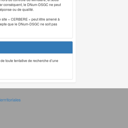
. Par conséquent, le DNum-DSGC ne peut
réponse ou de qualité.
. Le site « CERBERE » peut être amené à
t accepte que le DNum-DSGC ne soit pas
ec de toute tentative de recherche d’une
rrritoriales