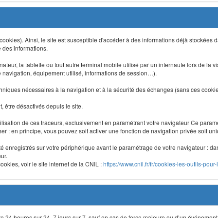
 (cookies). Ainsi, le site est susceptible d'accéder à des informations déjà stockée
e des informations.
nateur, la tablette ou tout autre terminal mobile utilisé par un internaute lors de la v
e navigation, équipement utilisé, informations de session…).
niques nécessaires à la navigation et à la sécurité des échanges (sans ces cookies,
 être désactivés depuis le site.
lisation de ces traceurs, exclusivement en paramétrant votre navigateur Ce para
liser : en principe, vous pouvez soit activer une fonction de navigation privée soit un
été enregistrés sur votre périphérique avant le paramétrage de votre navigateur : da
ur.
okies, voir le site internet de la CNIL :
https://www.cnil.fr/fr/cookies-les-outils-pour-
site 24 heures sur 24, 7 jours sur 7, sauf en cas de force majeure ou d’un événement