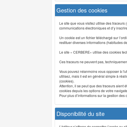
Gestion des cookies
Le site que vous visitez utilise des traceurs
communications électroniques et d’y inscrir
Un cookie est un fichier téléchargé sur l’ordi
restituer diverses informations (habitudes d
Le site « CERBERE» utilise des cookies tech
Ces traceurs ne peuvent pas, techniquement,
Vous pouvez néanmoins vous opposer à l'uti
utilisez, mais il est en général simple à réa
(cookies).
Attention, il se peut que des traceurs aient 
cookies depuis les options de votre navigate
Pour plus d’informations sur la gestion des co
Disponibilité du site
L’éditeur s’efforce de permettre l’accès au 