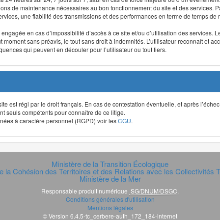
ntions de maintenance nécessaires au bon fonctionnement du site et des services
 services, une fiabilité des transmissions et des performances en terme de temps de 
re engagée en cas d’impossibilité d’accès à ce site et/ou d’utilisation des services
out moment sans préavis, le tout sans droit à indemnités. L’utilisateur reconnaît e
uences qui peuvent en découler pour l’utilisateur ou tout tiers.
t site est régi par le droit français. En cas de contestation éventuelle, et après l’éch
ont seuls compétents pour connaître de ce litige.
données à caractère personnel (RGPD) voir les
CGU
.
Ministère de la Transition Écologique
e la Cohésion des Territoires et des Relations avec les Collectivités Te
Ministère de la Mer
Responsable produit numérique
SG/DNUM/DSGC
.
Conditions générales d'utilisation
Mentions légales
© Version 6.4.5-tc_cerbere-auth_172_184-internet