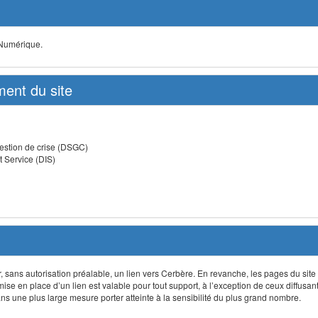
 Numérique.
ent du site
estion de crise (DSGC)
t Service (DIS)
lir, sans autorisation préalable, un lien vers Cerbère. En revanche, les pages du site
 mise en place d’un lien est valable pour tout support, à l’exception de ceux diffusa
 une plus large mesure porter atteinte à la sensibilité du plus grand nombre.