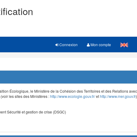
ification
Connexion
Mon compte
sition Écologique, le Ministère de la Cohésion des Territoires et des Relations avec le
voir les sites des Ministères :
http://www.ecologie.gouv.fr/
et
http://www.mer.gouv.fr
)
nt Sécurité et gestion de crise (DSGC)