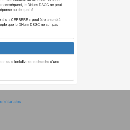
. Par conséquent, le DNum-DSGC ne peut
réponse ou de qualité.
. Le site « CERBERE » peut être amené à
t accepte que le DNum-DSGC ne soit pas
ec de toute tentative de recherche d’une
rrritoriales