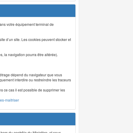
s dans votre équipement terminal de
isite d’un site. Les cookies peuvent stocker et
 la navigation pourra être altérée).
métrage dépend du navigateur que vous
iquement interdire ou restreindre les traceurs
ns ce cas il est possible de supprimer les
les-maitriser
 hors du contrôle du Ministère, et sous