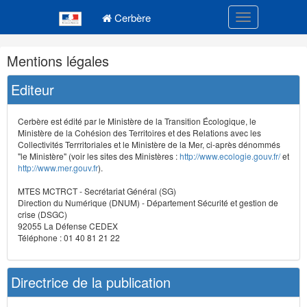
Navigation
Menu principal
principale
Cerbère
Toggle navigatio
Navigation
Mentions légales
et
outils
Editeur
annexes
Cerbère est édité par le Ministère de la Transition Écologique, le
Ministère de la Cohésion des Territoires et des Relations avec les
Collectivités Terrritoriales et le Ministère de la Mer, ci-après dénommés
"le Ministère" (voir les sites des Ministères :
http://www.ecologie.gouv.fr/
et
http://www.mer.gouv.fr
).
MTES MCTRCT - Secrétariat Général (SG)
Direction du Numérique (DNUM) - Département Sécurité et gestion de
crise (DSGC)
92055 La Défense CEDEX
Téléphone : 01 40 81 21 22
Directrice de la publication