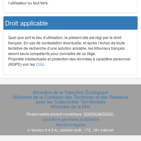
l’utilisateur ou tout tiers.
Droit applicable
Quel que soit le lieu d’utilisation, le présent site est régi par le droit
français. En cas de contestation éventuelle, et après l’échec de toute
tentative de recherche d’une solution amiable, les tribunaux français
seront seuls compétents pour connaître de ce litige.
Propriété intellectuelle et protection des données à caractère personnel
(RGPD) voir les
CGU
.
Ministère de la Transition Écologique
Ministère de la Cohésion des Territoires et des Relations
avec les Collectivités Terrritoriales
Ministère de la Mer
Responsable produit numérique
SG/DNUM/DSGC
.
Conditions générales d'utilisation
Mentions légales
© Version 6.4.5-tc_cerbere-auth_172_181-internet