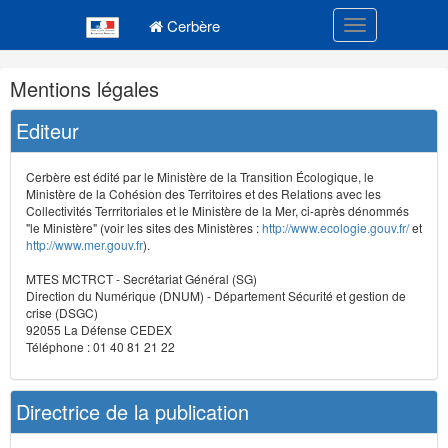
Navigation
Menu principal
principale
Cerbère
Toggle navigatio
Navigation
Mentions légales
et
outils
Editeur
annexes
Cerbère est édité par le Ministère de la Transition Écologique, le
Ministère de la Cohésion des Territoires et des Relations avec les
Collectivités Terrritoriales et le Ministère de la Mer, ci-après dénommés
"le Ministère" (voir les sites des Ministères :
http://www.ecologie.gouv.fr/
et
http://www.mer.gouv.fr
).
MTES MCTRCT - Secrétariat Général (SG)
Direction du Numérique (DNUM) - Département Sécurité et gestion de
crise (DSGC)
92055 La Défense CEDEX
Téléphone : 01 40 81 21 22
Directrice de la publication