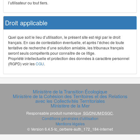
l’utilisateur ou tout tiers.
Droit applicable
Quel que soit le lieu d’utilisation, le présent site est régi par le droit
français. En cas de contestation éventuelle, et après l’échec de toute
tentative de recherche d’une solution amiable, les tribunaux français
seront seuls compétents pour connaître de ce litige.
Propriété intellectuelle et protection des données à caractère personnel
(RGPD) voir les
CGU
.
Ministère de la Transition Écologique
Ministère de la Cohésion des Territoires et des Relations
avec les Collectivités Terrritoriales
Ministère de la Mer
Responsable produit numérique
SG/DNUM/DSGC
.
Conditions générales d'utilisation
Mentions légales
© Version 6.4.5-tc_cerbere-auth_172_184-internet