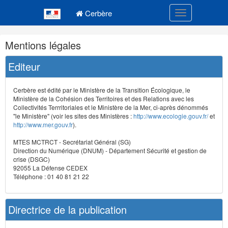
Navigation
Menu principal
principale
Cerbère
Toggle navigatio
Navigation
Mentions légales
et
outils
Editeur
annexes
Cerbère est édité par le Ministère de la Transition Écologique, le
Ministère de la Cohésion des Territoires et des Relations avec les
Collectivités Terrritoriales et le Ministère de la Mer, ci-après dénommés
"le Ministère" (voir les sites des Ministères :
http://www.ecologie.gouv.fr/
et
http://www.mer.gouv.fr
).
MTES MCTRCT - Secrétariat Général (SG)
Direction du Numérique (DNUM) - Département Sécurité et gestion de
crise (DSGC)
92055 La Défense CEDEX
Téléphone : 01 40 81 21 22
Directrice de la publication