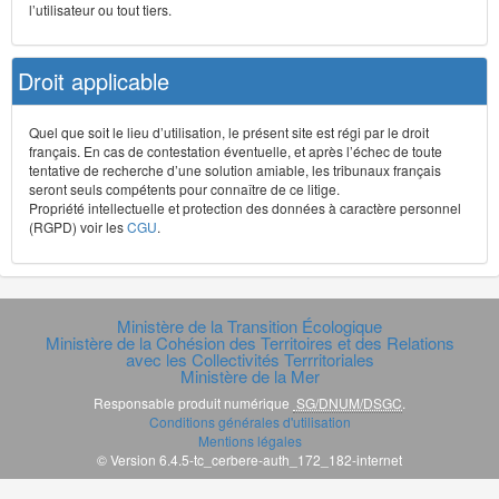
l’utilisateur ou tout tiers.
Droit applicable
Quel que soit le lieu d’utilisation, le présent site est régi par le droit
français. En cas de contestation éventuelle, et après l’échec de toute
tentative de recherche d’une solution amiable, les tribunaux français
seront seuls compétents pour connaître de ce litige.
Propriété intellectuelle et protection des données à caractère personnel
(RGPD) voir les
CGU
.
Ministère de la Transition Écologique
Ministère de la Cohésion des Territoires et des Relations
avec les Collectivités Terrritoriales
Ministère de la Mer
Responsable produit numérique
SG/DNUM/DSGC
.
Conditions générales d'utilisation
Mentions légales
© Version 6.4.5-tc_cerbere-auth_172_182-internet