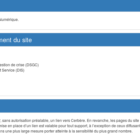
 Numérique.
ent du site
estion de crise (DSGC)
t Service (DIS)
lir, sans autorisation préalable, un lien vers Cerbère. En revanche, les pages du site
 mise en place d’un lien est valable pour tout support, à l’exception de ceux diffusa
 une plus large mesure porter atteinte à la sensibilité du plus grand nombre.