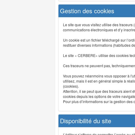
Gestion des cookies
Le site que vous visitez utilise des traceurs
communications électroniques et d’y inscrir
Un cookie est un fichier téléchargé sur l’ordi
restituer diverses informations (habitudes d
Le site « CERBERE» utilise des cookies tech
Ces traceurs ne peuvent pas, techniquement,
Vous pouvez néanmoins vous opposer à l'uti
utilisez, mais il est en général simple à réa
(cookies).
Attention, il se peut que des traceurs aient 
cookies depuis les options de votre navigate
Pour plus d’informations sur la gestion des co
Disponibilité du site
L’éditeur s’efforce de permettre l’accès au 