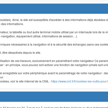
 (cookies). Ainsi, le site est susceptible d'accéder à des informations déjà stockée
e des informations.
nateur, la tablette ou tout autre terminal mobile utilisé par un internaute lors de la v
e navigation, équipement utilisé, informations de session…).
niques nécessaires à la navigation et à la sécurité des échanges (sans ces cookies,
 être désactivés depuis le site.
lisation de ces traceurs, exclusivement en paramétrant votre navigateur Ce para
liser : en principe, vous pouvez soit activer une fonction de navigation privée soit un
été enregistrés sur votre périphérique avant le paramétrage de votre navigateur : da
ur.
okies, voir le site internet de la CNIL :
https://www.cnil.fr/fr/cookies-les-outils-pour-
site 24 heures sur 24, 7 jours sur 7, sauf en cas de force majeure ou d’un événement