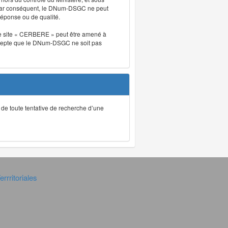
. Par conséquent, le DNum-DSGC ne peut
réponse ou de qualité.
. Le site « CERBERE » peut être amené à
t accepte que le DNum-DSGC ne soit pas
ec de toute tentative de recherche d’une
rrritoriales