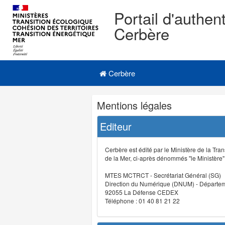
Portail d'authent
Cerbère
Navigation
Menu principal
principale
Cerbère
Navigation
Mentions légales
et
outils
Editeur
annexes
Cerbère est édité par le Ministère de la Tran
de la Mer, ci-après dénommés "le Ministère" (
MTES MCTRCT - Secrétariat Général (SG)
Direction du Numérique (DNUM) - Départeme
92055 La Défense CEDEX
Téléphone : 01 40 81 21 22