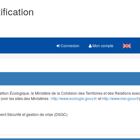
ification
Connexion
Mon compte
sition Écologique, le Ministère de la Cohésion des Territoires et des Relations avec le
voir les sites des Ministères :
http://www.ecologie.gouv.fr/
et
http://www.mer.gouv.fr
)
nt Sécurité et gestion de crise (DSGC)