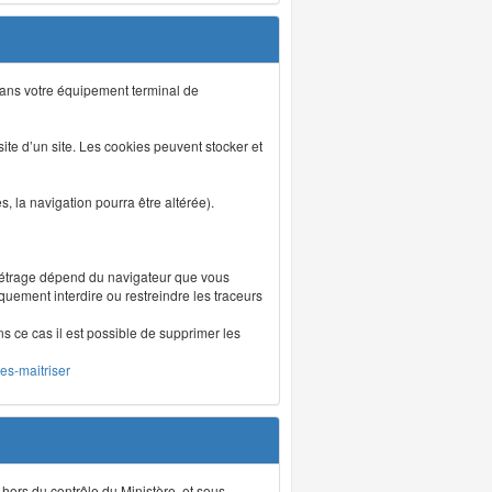
s dans votre équipement terminal de
isite d’un site. Les cookies peuvent stocker et
 la navigation pourra être altérée).
métrage dépend du navigateur que vous
iquement interdire ou restreindre les traceurs
ns ce cas il est possible de supprimer les
les-maitriser
 hors du contrôle du Ministère, et sous