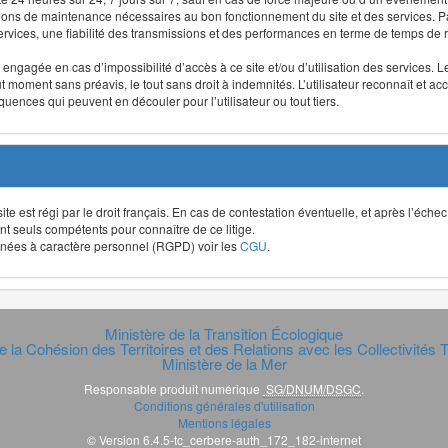
ntions de maintenance nécessaires au bon fonctionnement du site et des services
 services, une fiabilité des transmissions et des performances en terme de temps de 
re engagée en cas d’impossibilité d’accès à ce site et/ou d’utilisation des services
out moment sans préavis, le tout sans droit à indemnités. L’utilisateur reconnaît e
uences qui peuvent en découler pour l’utilisateur ou tout tiers.
t site est régi par le droit français. En cas de contestation éventuelle, et après l’éch
ont seuls compétents pour connaître de ce litige.
données à caractère personnel (RGPD) voir les
CGU
.
Ministère de la Transition Écologique
e la Cohésion des Territoires et des Relations avec les Collectivités Te
Ministère de la Mer
Responsable produit numérique
SG/DNUM/DSGC
.
Conditions générales d'utilisation
Mentions légales
© Version 6.4.5-tc_cerbere-auth_172_182-internet