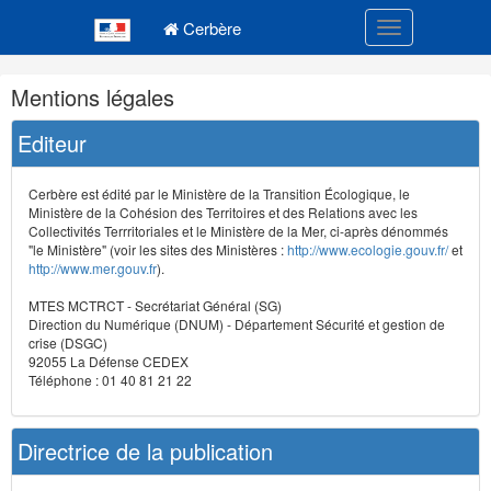
Navigation
Menu principal
principale
Cerbère
Toggle navigatio
Navigation
Mentions légales
et
outils
Editeur
annexes
Cerbère est édité par le Ministère de la Transition Écologique, le
Ministère de la Cohésion des Territoires et des Relations avec les
Collectivités Terrritoriales et le Ministère de la Mer, ci-après dénommés
"le Ministère" (voir les sites des Ministères :
http://www.ecologie.gouv.fr/
et
http://www.mer.gouv.fr
).
MTES MCTRCT - Secrétariat Général (SG)
Direction du Numérique (DNUM) - Département Sécurité et gestion de
crise (DSGC)
92055 La Défense CEDEX
Téléphone : 01 40 81 21 22
Directrice de la publication