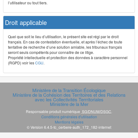
l’utilisateur ou tout tiers.
Droit applicable
Quel que soit le lieu d’utilisation, le présent site est régi par le droit
français. En cas de contestation éventuelle, et après l’échec de toute
tentative de recherche d’une solution amiable, les tribunaux français
seront seuls compétents pour connaître de ce litige.
Propriété intellectuelle et protection des données à caractère personnel
(RGPD) voir les
CGU
.
Ministère de la Transition Écologique
Ministère de la Cohésion des Territoires et des Relations
avec les Collectivités Terrritoriales
Ministère de la Mer
Responsable produit numérique
SG/DNUM/DSGC
.
Conditions générales d'utilisation
Mentions légales
© Version 6.4.5-tc_cerbere-auth_172_182-internet