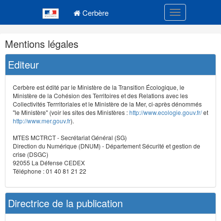
Navigation
Menu principal
principale
Cerbère
Toggle navigatio
Navigation
Mentions légales
et
outils
Editeur
annexes
Cerbère est édité par le Ministère de la Transition Écologique, le
Ministère de la Cohésion des Territoires et des Relations avec les
Collectivités Terrritoriales et le Ministère de la Mer, ci-après dénommés
"le Ministère" (voir les sites des Ministères :
http://www.ecologie.gouv.fr/
et
http://www.mer.gouv.fr
).
MTES MCTRCT - Secrétariat Général (SG)
Direction du Numérique (DNUM) - Département Sécurité et gestion de
crise (DSGC)
92055 La Défense CEDEX
Téléphone : 01 40 81 21 22
Directrice de la publication