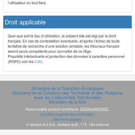
l’utilisateur ou tout tiers.
Droit applicable
Quel que soit le lieu d’utilisation, le présent site est régi par le droit
français. En cas de contestation éventuelle, et après l’échec de toute
tentative de recherche d’une solution amiable, les tribunaux français
seront seuls compétents pour connaître de ce litige.
Propriété intellectuelle et protection des données à caractère personnel
(RGPD) voir les
CGU
.
Ministère de la Transition Écologique
Ministère de la Cohésion des Territoires et des Relations
avec les Collectivités Terrritoriales
Ministère de la Mer
Responsable produit numérique
SG/DNUM/DSGC
.
Conditions générales d'utilisation
Mentions légales
© Version 6.4.5-tc_cerbere-auth_172_184-internet