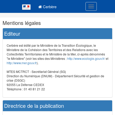
Navigation
Menu principal
principale
Cerbère
Toggle navigatio
Navigation
Mentions légales
et
outils
Editeur
annexes
Cerbère est édité par le Ministère de la Transition Écologique, le
Ministère de la Cohésion des Territoires et des Relations avec les
Collectivités Terrritoriales et le Ministère de la Mer, ci-après dénommés
"le Ministère" (voir les sites des Ministères :
http://www.ecologie.gouv.fr/
et
http://www.mer.gouv.fr
).
MTES MCTRCT - Secrétariat Général (SG)
Direction du Numérique (DNUM) - Département Sécurité et gestion de
crise (DSGC)
92055 La Défense CEDEX
Téléphone : 01 40 81 21 22
Directrice de la publication