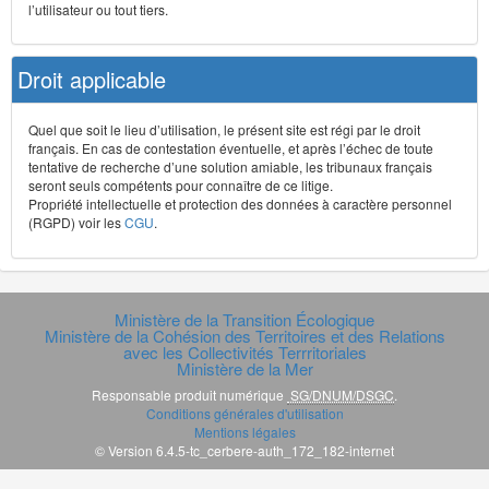
l’utilisateur ou tout tiers.
Droit applicable
Quel que soit le lieu d’utilisation, le présent site est régi par le droit
français. En cas de contestation éventuelle, et après l’échec de toute
tentative de recherche d’une solution amiable, les tribunaux français
seront seuls compétents pour connaître de ce litige.
Propriété intellectuelle et protection des données à caractère personnel
(RGPD) voir les
CGU
.
Ministère de la Transition Écologique
Ministère de la Cohésion des Territoires et des Relations
avec les Collectivités Terrritoriales
Ministère de la Mer
Responsable produit numérique
SG/DNUM/DSGC
.
Conditions générales d'utilisation
Mentions légales
© Version 6.4.5-tc_cerbere-auth_172_182-internet