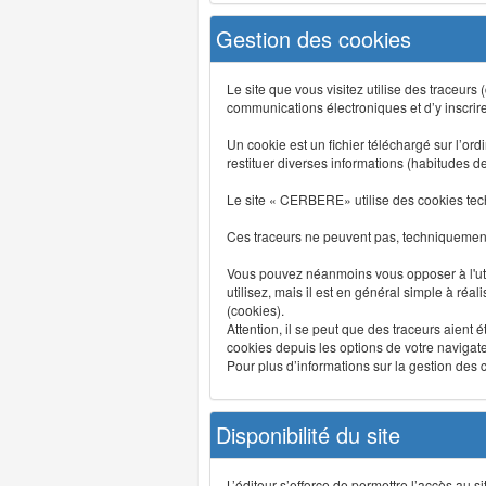
Gestion des cookies
Le site que vous visitez utilise des traceurs
communications électroniques et d’y inscrir
Un cookie est un fichier téléchargé sur l’ordi
restituer diverses informations (habitudes d
Le site « CERBERE» utilise des cookies tech
Ces traceurs ne peuvent pas, techniquement,
Vous pouvez néanmoins vous opposer à l'uti
utilisez, mais il est en général simple à réa
(cookies).
Attention, il se peut que des traceurs aient 
cookies depuis les options de votre navigate
Pour plus d’informations sur la gestion des co
Disponibilité du site
L’éditeur s’efforce de permettre l’accès au 