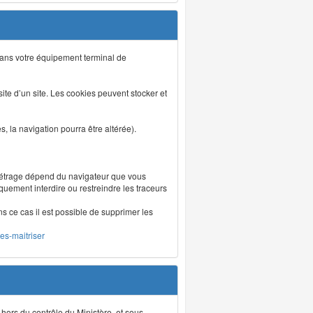
s dans votre équipement terminal de
isite d’un site. Les cookies peuvent stocker et
 la navigation pourra être altérée).
métrage dépend du navigateur que vous
iquement interdire ou restreindre les traceurs
ns ce cas il est possible de supprimer les
les-maitriser
 hors du contrôle du Ministère, et sous