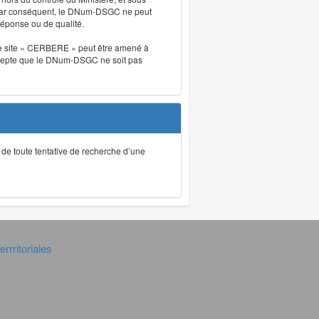
. Par conséquent, le DNum-DSGC ne peut
réponse ou de qualité.
. Le site « CERBERE » peut être amené à
t accepte que le DNum-DSGC ne soit pas
ec de toute tentative de recherche d’une
rrritoriales