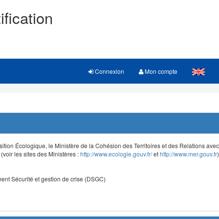
ification
Connexion
Mon compte
sition Écologique, le Ministère de la Cohésion des Territoires et des Relations avec le
voir les sites des Ministères :
http://www.ecologie.gouv.fr/
et
http://www.mer.gouv.fr
)
nt Sécurité et gestion de crise (DSGC)