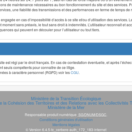
ntions de maintenance nécessaires au bon fonctionnement du site et des services
 services, une fiabilité des transmissions et des performances en terme de temps de 
re engagée en cas d’impossibilité d’accès à ce site et/ou d’utilisation des services
out moment sans préavis, le tout sans droit à indemnités. L’utilisateur reconnaît e
uences qui peuvent en découler pour l’utilisateur ou tout tiers.
t site est régi par le droit français. En cas de contestation éventuelle, et après l’éch
ont seuls compétents pour connaître de ce litige.
données à caractère personnel (RGPD) voir les
CGU
.
Ministère de la Transition Écologique
e la Cohésion des Territoires et des Relations avec les Collectivités Te
Ministère de la Mer
Responsable produit numérique
SG/DNUM/DSGC
.
Conditions générales d'utilisation
Mentions légales
© Version 6.4.5-tc_cerbere-auth_172_183-internet