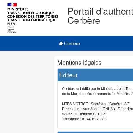
Portail d'authent
Cerbère
Navigation
Menu principal
principale
Cerbère
Navigation
Mentions légales
et
outils
Editeur
annexes
Cerbère est édité par le Ministère de la Tran
de la Mer, ci-après dénommés "le Ministère" (
MTES MCTRCT - Secrétariat Général (SG)
Direction du Numérique (DNUM) - Départeme
92055 La Défense CEDEX
Téléphone : 01 40 81 21 22