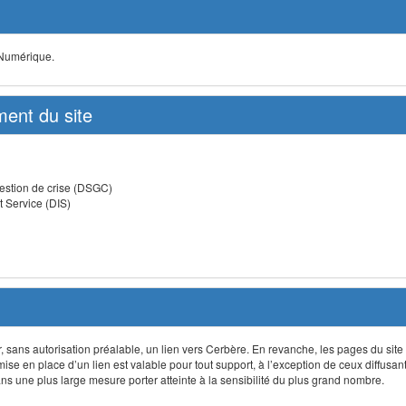
 Numérique.
ent du site
estion de crise (DSGC)
t Service (DIS)
lir, sans autorisation préalable, un lien vers Cerbère. En revanche, les pages du site
 mise en place d’un lien est valable pour tout support, à l’exception de ceux diffusa
 une plus large mesure porter atteinte à la sensibilité du plus grand nombre.