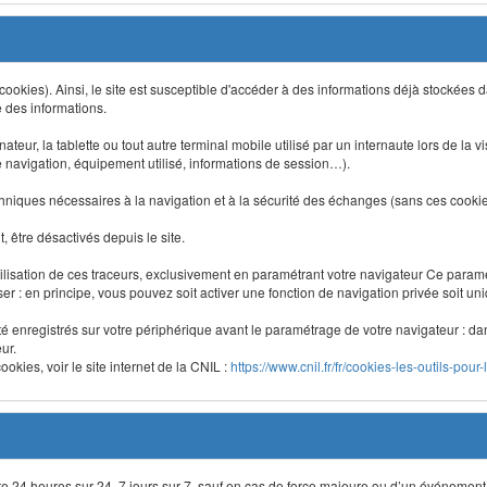
 (cookies). Ainsi, le site est susceptible d'accéder à des informations déjà stockée
e des informations.
nateur, la tablette ou tout autre terminal mobile utilisé par un internaute lors de la v
e navigation, équipement utilisé, informations de session…).
niques nécessaires à la navigation et à la sécurité des échanges (sans ces cookies,
 être désactivés depuis le site.
lisation de ces traceurs, exclusivement en paramétrant votre navigateur Ce para
liser : en principe, vous pouvez soit activer une fonction de navigation privée soit un
été enregistrés sur votre périphérique avant le paramétrage de votre navigateur : da
ur.
okies, voir le site internet de la CNIL :
https://www.cnil.fr/fr/cookies-les-outils-pour-
site 24 heures sur 24, 7 jours sur 7, sauf en cas de force majeure ou d’un événement