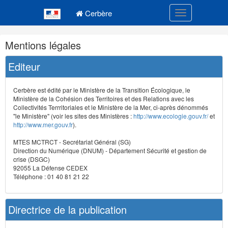
Navigation
Menu principal
principale
Cerbère
Toggle navigatio
Navigation
Mentions légales
et
outils
Editeur
annexes
Cerbère est édité par le Ministère de la Transition Écologique, le
Ministère de la Cohésion des Territoires et des Relations avec les
Collectivités Terrritoriales et le Ministère de la Mer, ci-après dénommés
"le Ministère" (voir les sites des Ministères :
http://www.ecologie.gouv.fr/
et
http://www.mer.gouv.fr
).
MTES MCTRCT - Secrétariat Général (SG)
Direction du Numérique (DNUM) - Département Sécurité et gestion de
crise (DSGC)
92055 La Défense CEDEX
Téléphone : 01 40 81 21 22
Directrice de la publication