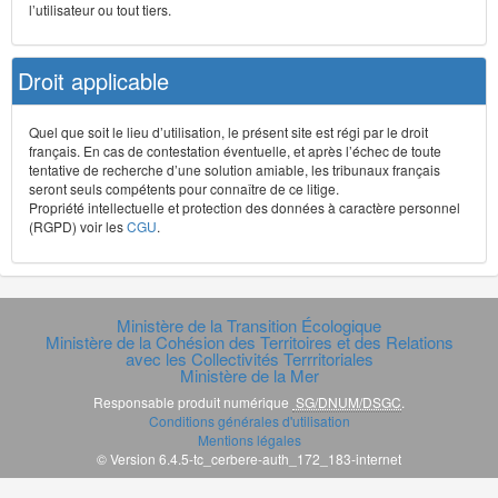
l’utilisateur ou tout tiers.
Droit applicable
Quel que soit le lieu d’utilisation, le présent site est régi par le droit
français. En cas de contestation éventuelle, et après l’échec de toute
tentative de recherche d’une solution amiable, les tribunaux français
seront seuls compétents pour connaître de ce litige.
Propriété intellectuelle et protection des données à caractère personnel
(RGPD) voir les
CGU
.
Ministère de la Transition Écologique
Ministère de la Cohésion des Territoires et des Relations
avec les Collectivités Terrritoriales
Ministère de la Mer
Responsable produit numérique
SG/DNUM/DSGC
.
Conditions générales d'utilisation
Mentions légales
© Version 6.4.5-tc_cerbere-auth_172_183-internet