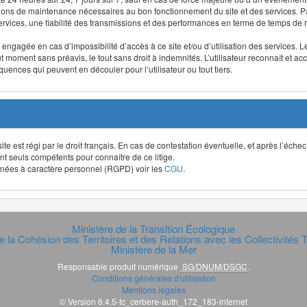
ntions de maintenance nécessaires au bon fonctionnement du site et des services
 services, une fiabilité des transmissions et des performances en terme de temps de 
re engagée en cas d’impossibilité d’accès à ce site et/ou d’utilisation des services
out moment sans préavis, le tout sans droit à indemnités. L’utilisateur reconnaît e
uences qui peuvent en découler pour l’utilisateur ou tout tiers.
t site est régi par le droit français. En cas de contestation éventuelle, et après l’éch
ont seuls compétents pour connaître de ce litige.
données à caractère personnel (RGPD) voir les
CGU
.
Ministère de la Transition Écologique
e la Cohésion des Territoires et des Relations avec les Collectivités Te
Ministère de la Mer
Responsable produit numérique
SG/DNUM/DSGC
.
Conditions générales d'utilisation
Mentions légales
© Version 6.4.5-tc_cerbere-auth_172_183-internet