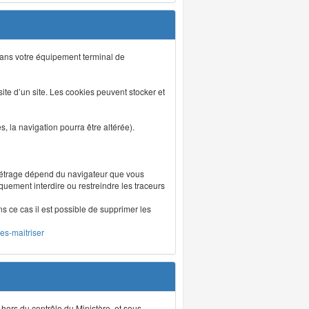
s dans votre équipement terminal de
isite d’un site. Les cookies peuvent stocker et
 la navigation pourra être altérée).
métrage dépend du navigateur que vous
iquement interdire ou restreindre les traceurs
ns ce cas il est possible de supprimer les
les-maitriser
 hors du contrôle du Ministère, et sous