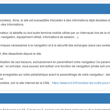
 (cookies). Ainsi, le site est susceptible d'accéder à des informations déjà stockée
e des informations.
nateur, la tablette ou tout autre terminal mobile utilisé par un internaute lors de la v
e navigation, équipement utilisé, informations de session…).
niques nécessaires à la navigation et à la sécurité des échanges (sans ces cookies,
 être désactivés depuis le site.
lisation de ces traceurs, exclusivement en paramétrant votre navigateur Ce para
liser : en principe, vous pouvez soit activer une fonction de navigation privée soit un
été enregistrés sur votre périphérique avant le paramétrage de votre navigateur : da
ur.
okies, voir le site internet de la CNIL :
https://www.cnil.fr/fr/cookies-les-outils-pour-
site 24 heures sur 24, 7 jours sur 7, sauf en cas de force majeure ou d’un événement