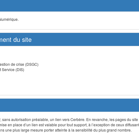
 Numérique.
ent du site
estion de crise (DSGC)
t Service (DIS)
lir, sans autorisation préalable, un lien vers Cerbère. En revanche, les pages du site
 mise en place d’un lien est valable pour tout support, à l’exception de ceux diffusa
 une plus large mesure porter atteinte à la sensibilité du plus grand nombre.