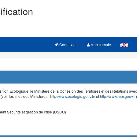
ification
Connexion
Mon compte
sition Écologique, le Ministère de la Cohésion des Territoires et des Relations avec le
voir les sites des Ministères :
http://www.ecologie.gouv.fr/
et
http://www.mer.gouv.fr
)
nt Sécurité et gestion de crise (DSGC)