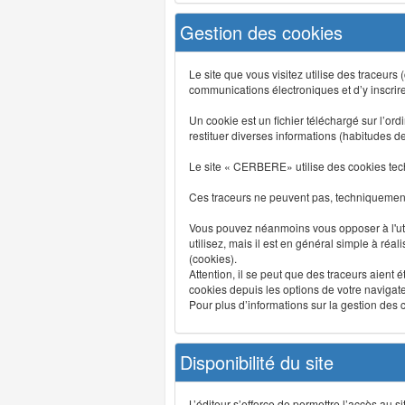
Gestion des cookies
Le site que vous visitez utilise des traceurs
communications électroniques et d’y inscrir
Un cookie est un fichier téléchargé sur l’ordi
restituer diverses informations (habitudes d
Le site « CERBERE» utilise des cookies tech
Ces traceurs ne peuvent pas, techniquement,
Vous pouvez néanmoins vous opposer à l'uti
utilisez, mais il est en général simple à réa
(cookies).
Attention, il se peut que des traceurs aient 
cookies depuis les options de votre navigate
Pour plus d’informations sur la gestion des co
Disponibilité du site
L’éditeur s’efforce de permettre l’accès au 