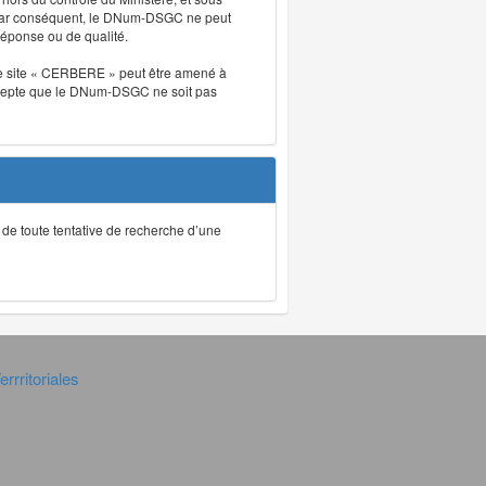
. Par conséquent, le DNum-DSGC ne peut
réponse ou de qualité.
. Le site « CERBERE » peut être amené à
t accepte que le DNum-DSGC ne soit pas
ec de toute tentative de recherche d’une
rrritoriales