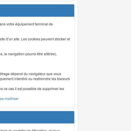
s dans votre équipement terminal de
isite d’un site. Les cookies peuvent stocker et
 la navigation pourra être altérée).
métrage dépend du navigateur que vous
iquement interdire ou restreindre les traceurs
ns ce cas il est possible de supprimer les
les-maitriser
 hors du contrôle du Ministère, et sous