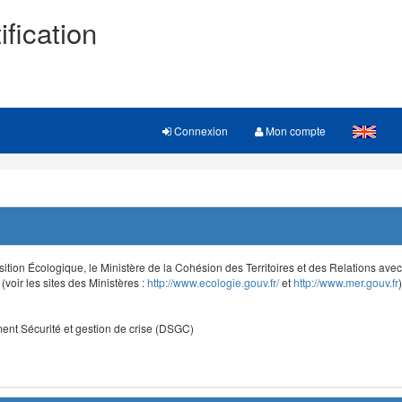
ification
Connexion
Mon compte
sition Écologique, le Ministère de la Cohésion des Territoires et des Relations avec le
voir les sites des Ministères :
http://www.ecologie.gouv.fr/
et
http://www.mer.gouv.fr
)
nt Sécurité et gestion de crise (DSGC)