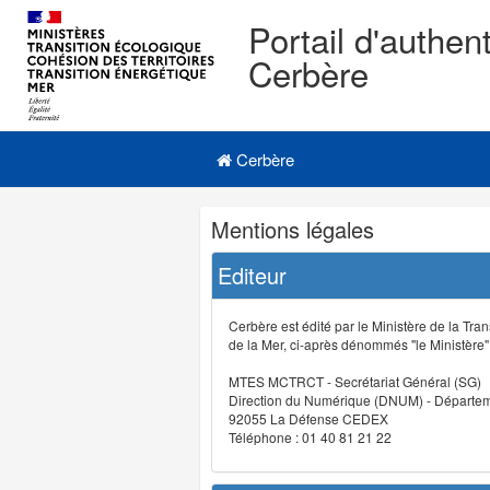
Portail d'authent
Cerbère
Navigation
Menu principal
principale
Cerbère
Navigation
Mentions légales
et
outils
Editeur
annexes
Cerbère est édité par le Ministère de la Tran
de la Mer, ci-après dénommés "le Ministère" (
MTES MCTRCT - Secrétariat Général (SG)
Direction du Numérique (DNUM) - Départeme
92055 La Défense CEDEX
Téléphone : 01 40 81 21 22