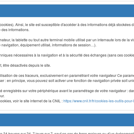
 (cookies). Ainsi, le site est susceptible d'accéder à des informations déjà stockée
e des informations.
nateur, la tablette ou tout autre terminal mobile utilisé par un internaute lors de la v
e navigation, équipement utilisé, informations de session…).
niques nécessaires à la navigation et à la sécurité des échanges (sans ces cookies,
 être désactivés depuis le site.
lisation de ces traceurs, exclusivement en paramétrant votre navigateur Ce para
liser : en principe, vous pouvez soit activer une fonction de navigation privée soit un
été enregistrés sur votre périphérique avant le paramétrage de votre navigateur : da
ur.
okies, voir le site internet de la CNIL :
https://www.cnil.fr/fr/cookies-les-outils-pour-
site 24 heures sur 24, 7 jours sur 7, sauf en cas de force majeure ou d’un événement