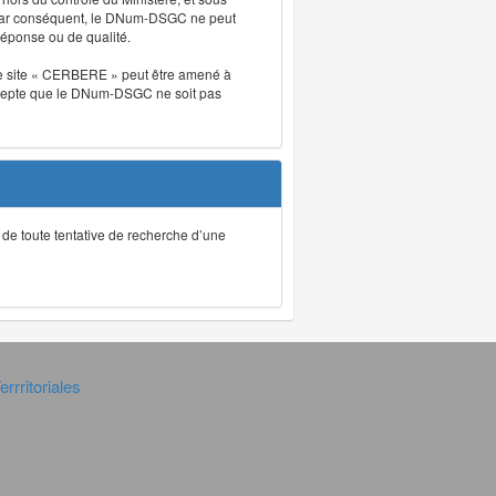
. Par conséquent, le DNum-DSGC ne peut
réponse ou de qualité.
. Le site « CERBERE » peut être amené à
t accepte que le DNum-DSGC ne soit pas
ec de toute tentative de recherche d’une
rrritoriales