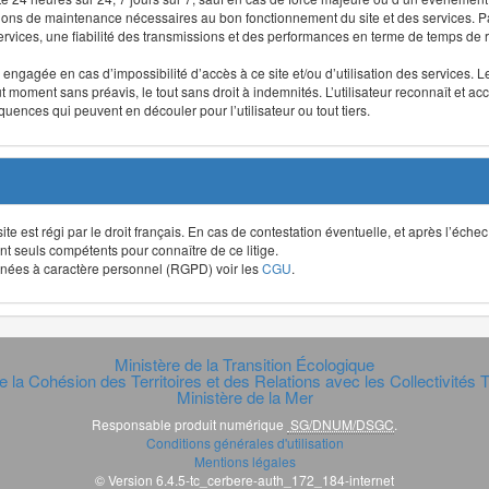
ntions de maintenance nécessaires au bon fonctionnement du site et des services
 services, une fiabilité des transmissions et des performances en terme de temps de 
re engagée en cas d’impossibilité d’accès à ce site et/ou d’utilisation des services
out moment sans préavis, le tout sans droit à indemnités. L’utilisateur reconnaît e
uences qui peuvent en découler pour l’utilisateur ou tout tiers.
t site est régi par le droit français. En cas de contestation éventuelle, et après l’éch
ont seuls compétents pour connaître de ce litige.
données à caractère personnel (RGPD) voir les
CGU
.
Ministère de la Transition Écologique
e la Cohésion des Territoires et des Relations avec les Collectivités Te
Ministère de la Mer
Responsable produit numérique
SG/DNUM/DSGC
.
Conditions générales d'utilisation
Mentions légales
© Version 6.4.5-tc_cerbere-auth_172_184-internet