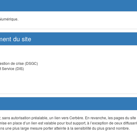
 Numérique.
ent du site
estion de crise (DSGC)
t Service (DIS)
lir, sans autorisation préalable, un lien vers Cerbère. En revanche, les pages du site
 mise en place d’un lien est valable pour tout support, à l’exception de ceux diffusa
 une plus large mesure porter atteinte à la sensibilité du plus grand nombre.