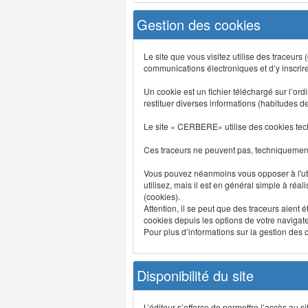
Gestion des cookies
Le site que vous visitez utilise des traceurs
communications électroniques et d’y inscrir
Un cookie est un fichier téléchargé sur l’ordi
restituer diverses informations (habitudes d
Le site « CERBERE» utilise des cookies tech
Ces traceurs ne peuvent pas, techniquement,
Vous pouvez néanmoins vous opposer à l'uti
utilisez, mais il est en général simple à réa
(cookies).
Attention, il se peut que des traceurs aient 
cookies depuis les options de votre navigate
Pour plus d’informations sur la gestion des co
Disponibilité du site
L’éditeur s’efforce de permettre l’accès au 