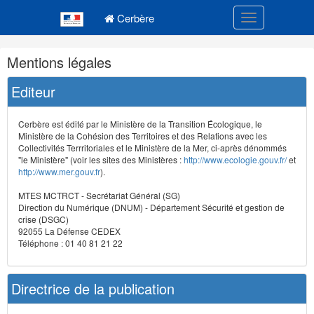
Navigation
Menu principal
principale
Cerbère
Toggle navigatio
Navigation
Mentions légales
et
outils
Editeur
annexes
Cerbère est édité par le Ministère de la Transition Écologique, le
Ministère de la Cohésion des Territoires et des Relations avec les
Collectivités Terrritoriales et le Ministère de la Mer, ci-après dénommés
"le Ministère" (voir les sites des Ministères :
http://www.ecologie.gouv.fr/
et
http://www.mer.gouv.fr
).
MTES MCTRCT - Secrétariat Général (SG)
Direction du Numérique (DNUM) - Département Sécurité et gestion de
crise (DSGC)
92055 La Défense CEDEX
Téléphone : 01 40 81 21 22
Directrice de la publication