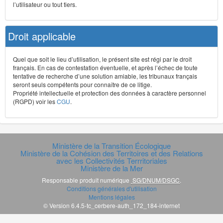
l’utilisateur ou tout tiers.
Droit applicable
Quel que soit le lieu d’utilisation, le présent site est régi par le droit
français. En cas de contestation éventuelle, et après l’échec de toute
tentative de recherche d’une solution amiable, les tribunaux français
seront seuls compétents pour connaître de ce litige.
Propriété intellectuelle et protection des données à caractère personnel
(RGPD) voir les
CGU
.
Ministère de la Transition Écologique
Ministère de la Cohésion des Territoires et des Relations
avec les Collectivités Terrritoriales
Ministère de la Mer
Responsable produit numérique
SG/DNUM/DSGC
.
Conditions générales d'utilisation
Mentions légales
© Version 6.4.5-tc_cerbere-auth_172_184-internet