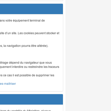
s dans votre équipement terminal de
isite d’un site. Les cookies peuvent stocker et
 la navigation pourra être altérée).
métrage dépend du navigateur que vous
iquement interdire ou restreindre les traceurs
ns ce cas il est possible de supprimer les
les-maitriser
 hors du contrôle du Ministère, et sous