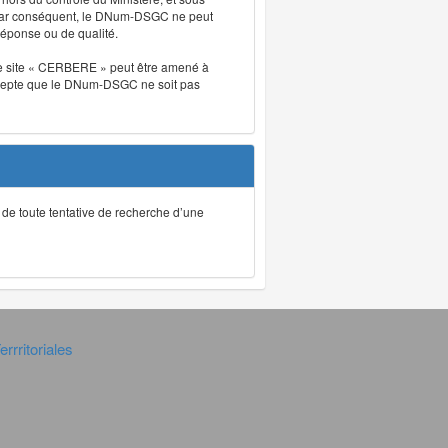
. Par conséquent, le DNum-DSGC ne peut
réponse ou de qualité.
. Le site « CERBERE » peut être amené à
t accepte que le DNum-DSGC ne soit pas
ec de toute tentative de recherche d’une
rrritoriales