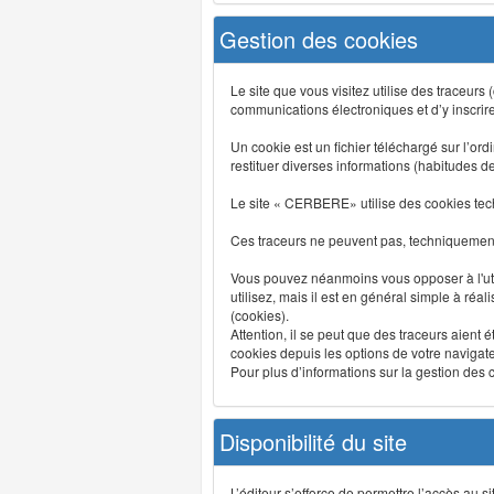
Gestion des cookies
Le site que vous visitez utilise des traceurs
communications électroniques et d’y inscrir
Un cookie est un fichier téléchargé sur l’ordi
restituer diverses informations (habitudes d
Le site « CERBERE» utilise des cookies tech
Ces traceurs ne peuvent pas, techniquement,
Vous pouvez néanmoins vous opposer à l'uti
utilisez, mais il est en général simple à réa
(cookies).
Attention, il se peut que des traceurs aient 
cookies depuis les options de votre navigate
Pour plus d’informations sur la gestion des co
Disponibilité du site
L’éditeur s’efforce de permettre l’accès au 