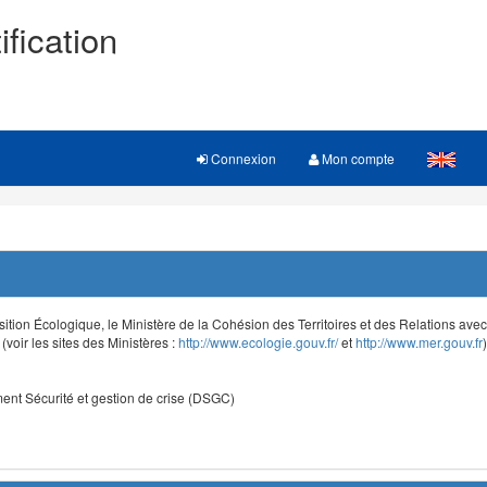
ification
Connexion
Mon compte
sition Écologique, le Ministère de la Cohésion des Territoires et des Relations avec le
voir les sites des Ministères :
http://www.ecologie.gouv.fr/
et
http://www.mer.gouv.fr
)
nt Sécurité et gestion de crise (DSGC)