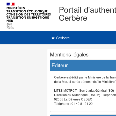
Portail d'authent
Cerbère
Navigation
Menu principal
principale
Cerbère
Navigation
Mentions légales
et
outils
Editeur
annexes
Cerbère est édité par le Ministère de la Tran
de la Mer, ci-après dénommés "le Ministère" (
MTES MCTRCT - Secrétariat Général (SG)
Direction du Numérique (DNUM) - Départeme
92055 La Défense CEDEX
Téléphone : 01 40 81 21 22