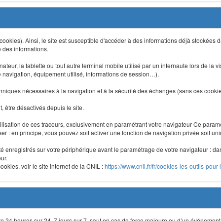
 (cookies). Ainsi, le site est susceptible d'accéder à des informations déjà stockée
e des informations.
nateur, la tablette ou tout autre terminal mobile utilisé par un internaute lors de la v
e navigation, équipement utilisé, informations de session…).
niques nécessaires à la navigation et à la sécurité des échanges (sans ces cookies,
 être désactivés depuis le site.
lisation de ces traceurs, exclusivement en paramétrant votre navigateur Ce para
liser : en principe, vous pouvez soit activer une fonction de navigation privée soit un
été enregistrés sur votre périphérique avant le paramétrage de votre navigateur : da
ur.
okies, voir le site internet de la CNIL :
https://www.cnil.fr/fr/cookies-les-outils-pour-
site 24 heures sur 24, 7 jours sur 7, sauf en cas de force majeure ou d’un événement