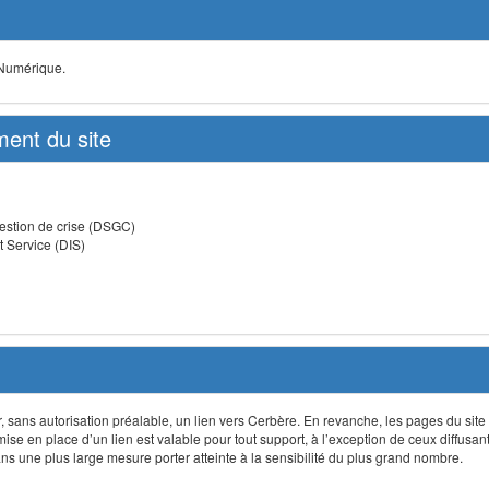
 Numérique.
ent du site
estion de crise (DSGC)
t Service (DIS)
lir, sans autorisation préalable, un lien vers Cerbère. En revanche, les pages du site
 mise en place d’un lien est valable pour tout support, à l’exception de ceux diffusa
 une plus large mesure porter atteinte à la sensibilité du plus grand nombre.