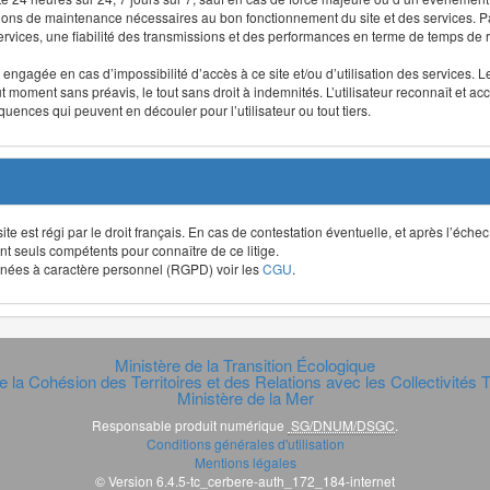
ntions de maintenance nécessaires au bon fonctionnement du site et des services
 services, une fiabilité des transmissions et des performances en terme de temps de 
re engagée en cas d’impossibilité d’accès à ce site et/ou d’utilisation des services
out moment sans préavis, le tout sans droit à indemnités. L’utilisateur reconnaît e
uences qui peuvent en découler pour l’utilisateur ou tout tiers.
t site est régi par le droit français. En cas de contestation éventuelle, et après l’éch
ont seuls compétents pour connaître de ce litige.
données à caractère personnel (RGPD) voir les
CGU
.
Ministère de la Transition Écologique
e la Cohésion des Territoires et des Relations avec les Collectivités Te
Ministère de la Mer
Responsable produit numérique
SG/DNUM/DSGC
.
Conditions générales d'utilisation
Mentions légales
© Version 6.4.5-tc_cerbere-auth_172_184-internet