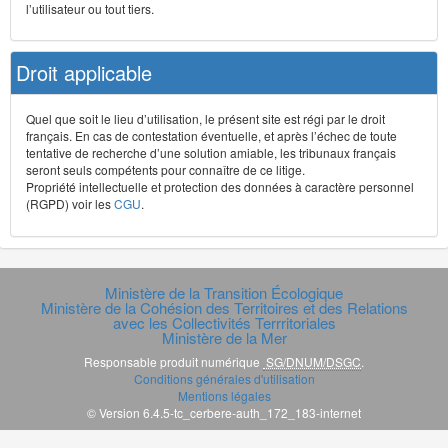
l’utilisateur ou tout tiers.
Droit applicable
Quel que soit le lieu d’utilisation, le présent site est régi par le droit
français. En cas de contestation éventuelle, et après l’échec de toute
tentative de recherche d’une solution amiable, les tribunaux français
seront seuls compétents pour connaître de ce litige.
Propriété intellectuelle et protection des données à caractère personnel
(RGPD) voir les
CGU
.
Ministère de la Transition Écologique
Ministère de la Cohésion des Territoires et des Relations
avec les Collectivités Terrritoriales
Ministère de la Mer
Responsable produit numérique
SG/DNUM/DSGC
.
Conditions générales d'utilisation
Mentions légales
© Version 6.4.5-tc_cerbere-auth_172_183-internet