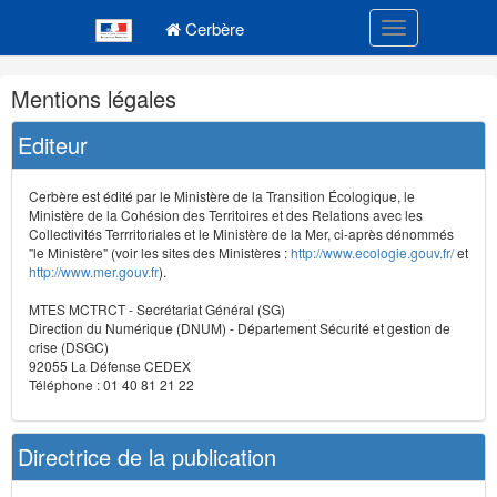
Navigation
Menu principal
principale
Cerbère
Toggle navigatio
Navigation
Mentions légales
et
outils
Editeur
annexes
Cerbère est édité par le Ministère de la Transition Écologique, le
Ministère de la Cohésion des Territoires et des Relations avec les
Collectivités Terrritoriales et le Ministère de la Mer, ci-après dénommés
"le Ministère" (voir les sites des Ministères :
http://www.ecologie.gouv.fr/
et
http://www.mer.gouv.fr
).
MTES MCTRCT - Secrétariat Général (SG)
Direction du Numérique (DNUM) - Département Sécurité et gestion de
crise (DSGC)
92055 La Défense CEDEX
Téléphone : 01 40 81 21 22
Directrice de la publication