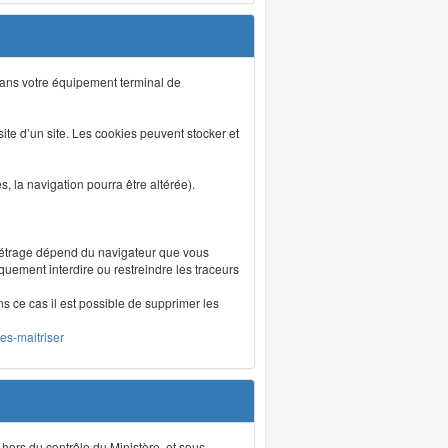
s dans votre équipement terminal de
isite d’un site. Les cookies peuvent stocker et
 la navigation pourra être altérée).
métrage dépend du navigateur que vous
iquement interdire ou restreindre les traceurs
ns ce cas il est possible de supprimer les
les-maitriser
 hors du contrôle du Ministère, et sous