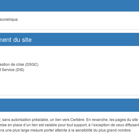
 Numérique.
ent du site
estion de crise (DSGC)
t Service (DIS)
lir, sans autorisation préalable, un lien vers Cerbère. En revanche, les pages du site
 mise en place d’un lien est valable pour tout support, à l’exception de ceux diffusa
 une plus large mesure porter atteinte à la sensibilité du plus grand nombre.