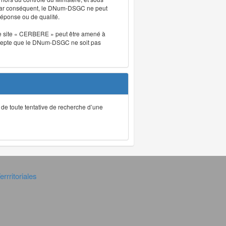
. Par conséquent, le DNum-DSGC ne peut
réponse ou de qualité.
. Le site « CERBERE » peut être amené à
t accepte que le DNum-DSGC ne soit pas
ec de toute tentative de recherche d’une
rrritoriales