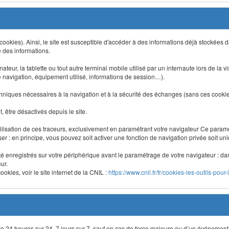
 (cookies). Ainsi, le site est susceptible d'accéder à des informations déjà stockée
e des informations.
nateur, la tablette ou tout autre terminal mobile utilisé par un internaute lors de la v
e navigation, équipement utilisé, informations de session…).
niques nécessaires à la navigation et à la sécurité des échanges (sans ces cookies,
 être désactivés depuis le site.
lisation de ces traceurs, exclusivement en paramétrant votre navigateur Ce para
liser : en principe, vous pouvez soit activer une fonction de navigation privée soit un
été enregistrés sur votre périphérique avant le paramétrage de votre navigateur : da
ur.
okies, voir le site internet de la CNIL :
https://www.cnil.fr/fr/cookies-les-outils-pour-
site 24 heures sur 24, 7 jours sur 7, sauf en cas de force majeure ou d’un événement