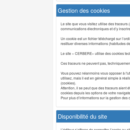
Gestion des cookies
Le site que vous visitez utilise des traceurs
communications électroniques et d’y inscrir
Un cookie est un fichier téléchargé sur l’ordi
restituer diverses informations (habitudes d
Le site « CERBERE» utilise des cookies tech
Ces traceurs ne peuvent pas, techniquement,
Vous pouvez néanmoins vous opposer à l'uti
utilisez, mais il est en général simple à réa
(cookies).
Attention, il se peut que des traceurs aient 
cookies depuis les options de votre navigate
Pour plus d’informations sur la gestion des co
Disponibilité du site
L’éditeur s’efforce de permettre l’accès au 