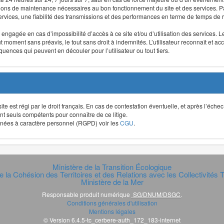
ntions de maintenance nécessaires au bon fonctionnement du site et des services
 services, une fiabilité des transmissions et des performances en terme de temps de 
re engagée en cas d’impossibilité d’accès à ce site et/ou d’utilisation des services
out moment sans préavis, le tout sans droit à indemnités. L’utilisateur reconnaît e
uences qui peuvent en découler pour l’utilisateur ou tout tiers.
t site est régi par le droit français. En cas de contestation éventuelle, et après l’éch
ont seuls compétents pour connaître de ce litige.
données à caractère personnel (RGPD) voir les
CGU
.
Ministère de la Transition Écologique
e la Cohésion des Territoires et des Relations avec les Collectivités Te
Ministère de la Mer
Responsable produit numérique
SG/DNUM/DSGC
.
Conditions générales d'utilisation
Mentions légales
© Version 6.4.5-tc_cerbere-auth_172_183-internet