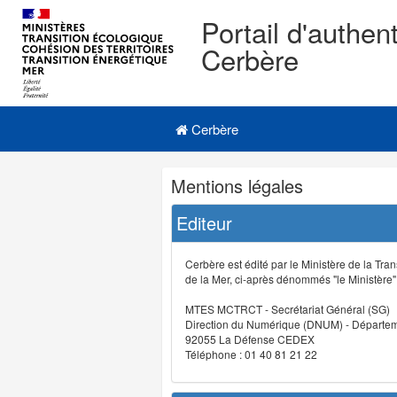
Portail d'authent
Cerbère
Navigation
Menu principal
principale
Cerbère
Navigation
Mentions légales
et
outils
Editeur
annexes
Cerbère est édité par le Ministère de la Tran
de la Mer, ci-après dénommés "le Ministère" (
MTES MCTRCT - Secrétariat Général (SG)
Direction du Numérique (DNUM) - Départeme
92055 La Défense CEDEX
Téléphone : 01 40 81 21 22