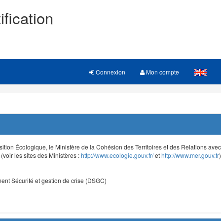
ification
Connexion
Mon compte
sition Écologique, le Ministère de la Cohésion des Territoires et des Relations avec le
voir les sites des Ministères :
http://www.ecologie.gouv.fr/
et
http://www.mer.gouv.fr
)
nt Sécurité et gestion de crise (DSGC)