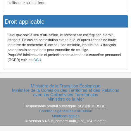
l’utilisateur ou tout tiers.
Droit applicable
Quel que soit le lieu d’utilisation, le présent site est régi par le droit
français. En cas de contestation éventuelle, et après l’échec de toute
tentative de recherche d’une solution amiable, les tribunaux français
seront seuls compétents pour connaître de ce litige.
Propriété intellectuelle et protection des données à caractère personnel
(RGPD) voir les
CGU
.
Ministère de la Transition Écologique
Ministère de la Cohésion des Territoires et des Relations
avec les Collectivités Terrritoriales
Ministère de la Mer
Responsable produit numérique
SG/DNUM/DSGC
.
Conditions générales d'utilisation
Mentions légales
© Version 6.4.5-tc_cerbere-auth_172_184-internet