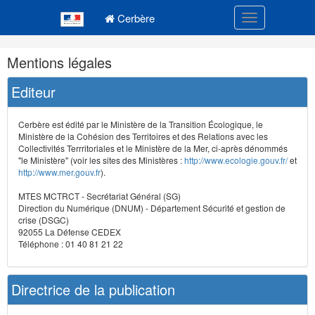
Navigation
Menu principal
principale
Cerbère
Toggle navigatio
Navigation
Mentions légales
et
outils
Editeur
annexes
Cerbère est édité par le Ministère de la Transition Écologique, le
Ministère de la Cohésion des Territoires et des Relations avec les
Collectivités Terrritoriales et le Ministère de la Mer, ci-après dénommés
"le Ministère" (voir les sites des Ministères :
http://www.ecologie.gouv.fr/
et
http://www.mer.gouv.fr
).
MTES MCTRCT - Secrétariat Général (SG)
Direction du Numérique (DNUM) - Département Sécurité et gestion de
crise (DSGC)
92055 La Défense CEDEX
Téléphone : 01 40 81 21 22
Directrice de la publication