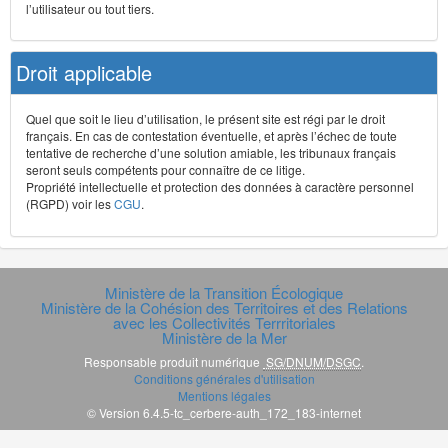
l’utilisateur ou tout tiers.
Droit applicable
Quel que soit le lieu d’utilisation, le présent site est régi par le droit
français. En cas de contestation éventuelle, et après l’échec de toute
tentative de recherche d’une solution amiable, les tribunaux français
seront seuls compétents pour connaître de ce litige.
Propriété intellectuelle et protection des données à caractère personnel
(RGPD) voir les
CGU
.
Ministère de la Transition Écologique
Ministère de la Cohésion des Territoires et des Relations
avec les Collectivités Terrritoriales
Ministère de la Mer
Responsable produit numérique
SG/DNUM/DSGC
.
Conditions générales d'utilisation
Mentions légales
© Version 6.4.5-tc_cerbere-auth_172_183-internet