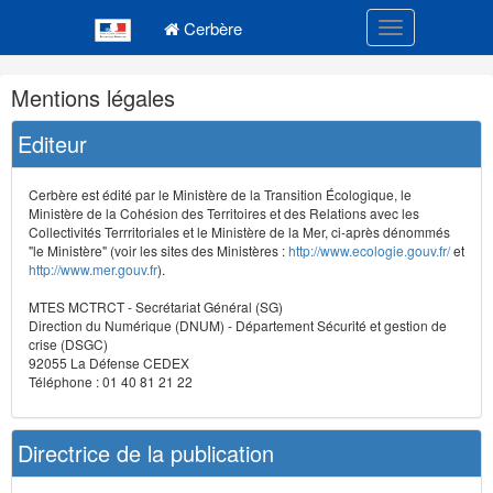
Navigation
Menu principal
principale
Cerbère
Toggle navigatio
Navigation
Mentions légales
et
outils
Editeur
annexes
Cerbère est édité par le Ministère de la Transition Écologique, le
Ministère de la Cohésion des Territoires et des Relations avec les
Collectivités Terrritoriales et le Ministère de la Mer, ci-après dénommés
"le Ministère" (voir les sites des Ministères :
http://www.ecologie.gouv.fr/
et
http://www.mer.gouv.fr
).
MTES MCTRCT - Secrétariat Général (SG)
Direction du Numérique (DNUM) - Département Sécurité et gestion de
crise (DSGC)
92055 La Défense CEDEX
Téléphone : 01 40 81 21 22
Directrice de la publication