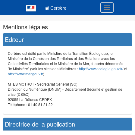
Navigation
Menu principal
principale
Cerbère
Toggle navigatio
Navigation
Mentions légales
et
outils
Editeur
annexes
Cerbère est édité par le Ministère de la Transition Écologique, le
Ministère de la Cohésion des Territoires et des Relations avec les
Collectivités Terrritoriales et le Ministère de la Mer, ci-après dénommés
"le Ministère" (voir les sites des Ministères :
http://www.ecologie.gouv.fr/
et
http://www.mer.gouv.fr
).
MTES MCTRCT - Secrétariat Général (SG)
Direction du Numérique (DNUM) - Département Sécurité et gestion de
crise (DSGC)
92055 La Défense CEDEX
Téléphone : 01 40 81 21 22
Directrice de la publication