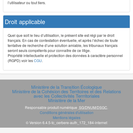
l’utilisateur ou tout tiers.
Droit applicable
Quel que soit le lieu d’utilisation, le présent site est régi par le droit
français. En cas de contestation éventuelle, et après l’échec de toute
tentative de recherche d’une solution amiable, les tribunaux français
seront seuls compétents pour connaître de ce litige.
Propriété intellectuelle et protection des données à caractère personnel
(RGPD) voir les
CGU
.
Ministère de la Transition Écologique
Ministère de la Cohésion des Territoires et des Relations
avec les Collectivités Terrritoriales
Ministère de la Mer
Responsable produit numérique
SG/DNUM/DSGC
.
Conditions générales d'utilisation
Mentions légales
© Version 6.4.5-tc_cerbere-auth_172_184-internet