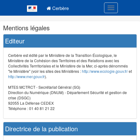
Navigation
Menu principal
principale
Cerbère
Toggle navigatio
Navigation
Mentions légales
et
outils
Editeur
annexes
Cerbère est édité par le Ministère de la Transition Écologique, le
Ministère de la Cohésion des Territoires et des Relations avec les
Collectivités Terrritoriales et le Ministère de la Mer, ci-après dénommés
"le Ministère" (voir les sites des Ministères :
http://www.ecologie.gouv.fr/
et
http://www.mer.gouv.fr
).
MTES MCTRCT - Secrétariat Général (SG)
Direction du Numérique (DNUM) - Département Sécurité et gestion de
crise (DSGC)
92055 La Défense CEDEX
Téléphone : 01 40 81 21 22
Directrice de la publication