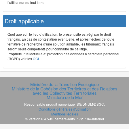
l’utilisateur ou tout tiers.
Droit applicable
Quel que soit le lieu d’utilisation, le présent site est régi par le droit
français. En cas de contestation éventuelle, et après l’échec de toute
tentative de recherche d’une solution amiable, les tribunaux français
seront seuls compétents pour connaître de ce litige.
Propriété intellectuelle et protection des données à caractère personnel
(RGPD) voir les
CGU
.
Ministère de la Transition Écologique
Ministère de la Cohésion des Territoires et des Relations
avec les Collectivités Terrritoriales
Ministère de la Mer
Responsable produit numérique
SG/DNUM/DSGC
.
Conditions générales d'utilisation
Mentions légales
© Version 6.4.5-tc_cerbere-auth_172_184-internet