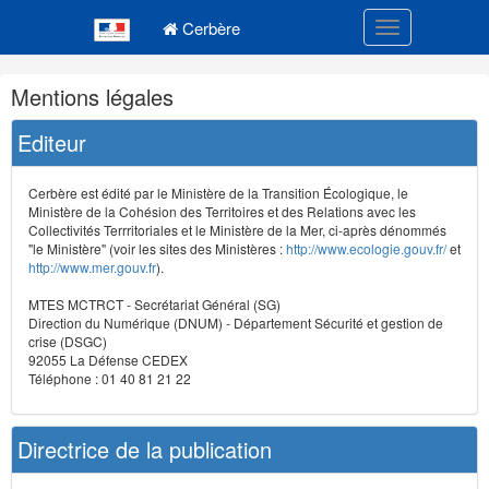
Navigation
Menu principal
principale
Cerbère
Toggle navigatio
Navigation
Mentions légales
et
outils
Editeur
annexes
Cerbère est édité par le Ministère de la Transition Écologique, le
Ministère de la Cohésion des Territoires et des Relations avec les
Collectivités Terrritoriales et le Ministère de la Mer, ci-après dénommés
"le Ministère" (voir les sites des Ministères :
http://www.ecologie.gouv.fr/
et
http://www.mer.gouv.fr
).
MTES MCTRCT - Secrétariat Général (SG)
Direction du Numérique (DNUM) - Département Sécurité et gestion de
crise (DSGC)
92055 La Défense CEDEX
Téléphone : 01 40 81 21 22
Directrice de la publication