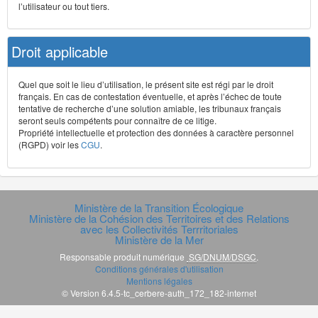
l’utilisateur ou tout tiers.
Droit applicable
Quel que soit le lieu d’utilisation, le présent site est régi par le droit
français. En cas de contestation éventuelle, et après l’échec de toute
tentative de recherche d’une solution amiable, les tribunaux français
seront seuls compétents pour connaître de ce litige.
Propriété intellectuelle et protection des données à caractère personnel
(RGPD) voir les
CGU
.
Ministère de la Transition Écologique
Ministère de la Cohésion des Territoires et des Relations
avec les Collectivités Terrritoriales
Ministère de la Mer
Responsable produit numérique
SG/DNUM/DSGC
.
Conditions générales d'utilisation
Mentions légales
© Version 6.4.5-tc_cerbere-auth_172_182-internet