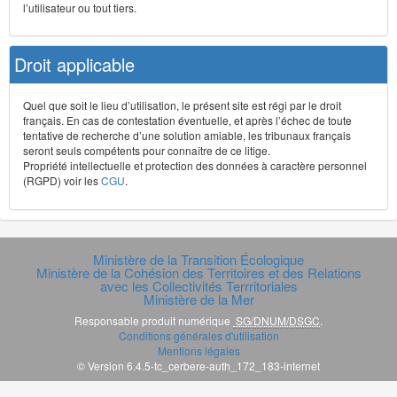
l’utilisateur ou tout tiers.
Droit applicable
Quel que soit le lieu d’utilisation, le présent site est régi par le droit
français. En cas de contestation éventuelle, et après l’échec de toute
tentative de recherche d’une solution amiable, les tribunaux français
seront seuls compétents pour connaître de ce litige.
Propriété intellectuelle et protection des données à caractère personnel
(RGPD) voir les
CGU
.
Ministère de la Transition Écologique
Ministère de la Cohésion des Territoires et des Relations
avec les Collectivités Terrritoriales
Ministère de la Mer
Responsable produit numérique
SG/DNUM/DSGC
.
Conditions générales d'utilisation
Mentions légales
© Version 6.4.5-tc_cerbere-auth_172_183-internet