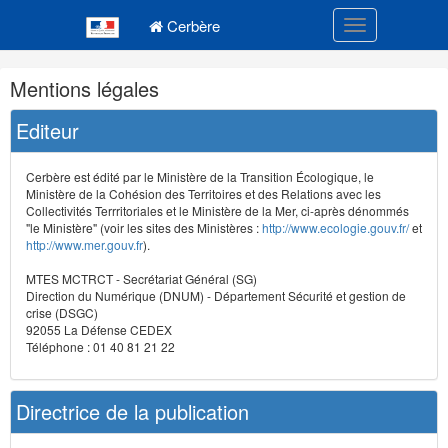
Navigation
Menu principal
principale
Cerbère
Toggle navigatio
Navigation
Mentions légales
et
outils
Editeur
annexes
Cerbère est édité par le Ministère de la Transition Écologique, le
Ministère de la Cohésion des Territoires et des Relations avec les
Collectivités Terrritoriales et le Ministère de la Mer, ci-après dénommés
"le Ministère" (voir les sites des Ministères :
http://www.ecologie.gouv.fr/
et
http://www.mer.gouv.fr
).
MTES MCTRCT - Secrétariat Général (SG)
Direction du Numérique (DNUM) - Département Sécurité et gestion de
crise (DSGC)
92055 La Défense CEDEX
Téléphone : 01 40 81 21 22
Directrice de la publication