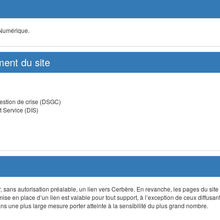
 Numérique.
ent du site
estion de crise (DSGC)
t Service (DIS)
lir, sans autorisation préalable, un lien vers Cerbère. En revanche, les pages du site
 mise en place d’un lien est valable pour tout support, à l’exception de ceux diffusa
 une plus large mesure porter atteinte à la sensibilité du plus grand nombre.