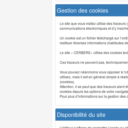
Gestion des cookies
Le site que vous visitez utilise des traceurs
communications électroniques et d’y inscrir
Un cookie est un fichier téléchargé sur l’ordi
restituer diverses informations (habitudes d
Le site « CERBERE» utilise des cookies tech
Ces traceurs ne peuvent pas, techniquement,
Vous pouvez néanmoins vous opposer à l'uti
utilisez, mais il est en général simple à réa
(cookies).
Attention, il se peut que des traceurs aient 
cookies depuis les options de votre navigate
Pour plus d’informations sur la gestion des co
Disponibilité du site
L’éditeur s’efforce de permettre l’accès au 