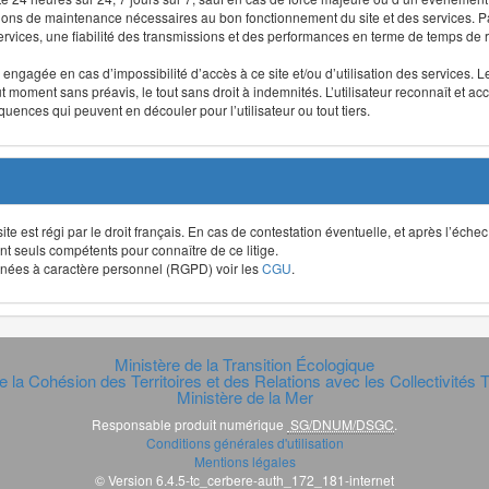
ntions de maintenance nécessaires au bon fonctionnement du site et des services
 services, une fiabilité des transmissions et des performances en terme de temps de 
re engagée en cas d’impossibilité d’accès à ce site et/ou d’utilisation des services
out moment sans préavis, le tout sans droit à indemnités. L’utilisateur reconnaît e
uences qui peuvent en découler pour l’utilisateur ou tout tiers.
t site est régi par le droit français. En cas de contestation éventuelle, et après l’éch
ont seuls compétents pour connaître de ce litige.
données à caractère personnel (RGPD) voir les
CGU
.
Ministère de la Transition Écologique
e la Cohésion des Territoires et des Relations avec les Collectivités Te
Ministère de la Mer
Responsable produit numérique
SG/DNUM/DSGC
.
Conditions générales d'utilisation
Mentions légales
© Version 6.4.5-tc_cerbere-auth_172_181-internet