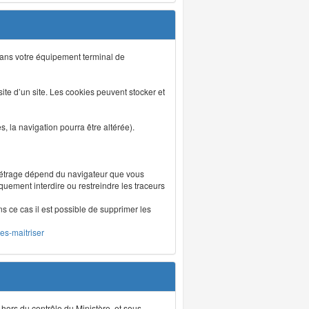
s dans votre équipement terminal de
isite d’un site. Les cookies peuvent stocker et
 la navigation pourra être altérée).
métrage dépend du navigateur que vous
iquement interdire ou restreindre les traceurs
ns ce cas il est possible de supprimer les
les-maitriser
 hors du contrôle du Ministère, et sous