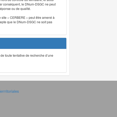
. Par conséquent, le DNum-DSGC ne peut
réponse ou de qualité.
. Le site « CERBERE » peut être amené à
t accepte que le DNum-DSGC ne soit pas
ec de toute tentative de recherche d’une
rrritoriales