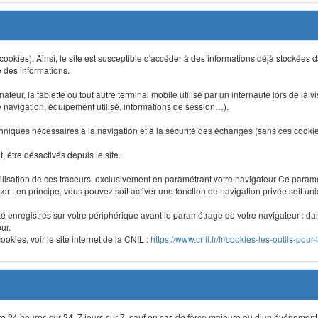
 (cookies). Ainsi, le site est susceptible d'accéder à des informations déjà stockée
e des informations.
nateur, la tablette ou tout autre terminal mobile utilisé par un internaute lors de la v
e navigation, équipement utilisé, informations de session…).
niques nécessaires à la navigation et à la sécurité des échanges (sans ces cookies,
 être désactivés depuis le site.
lisation de ces traceurs, exclusivement en paramétrant votre navigateur Ce para
liser : en principe, vous pouvez soit activer une fonction de navigation privée soit un
été enregistrés sur votre périphérique avant le paramétrage de votre navigateur : da
ur.
okies, voir le site internet de la CNIL :
https://www.cnil.fr/fr/cookies-les-outils-pour-
site 24 heures sur 24, 7 jours sur 7, sauf en cas de force majeure ou d’un événement