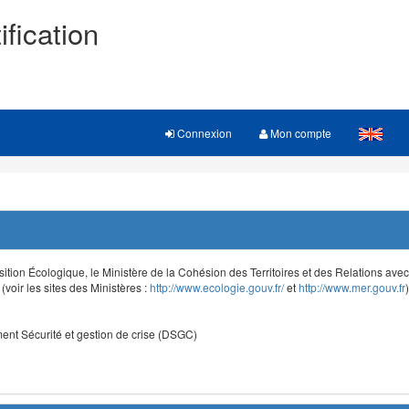
ification
Connexion
Mon compte
sition Écologique, le Ministère de la Cohésion des Territoires et des Relations avec le
voir les sites des Ministères :
http://www.ecologie.gouv.fr/
et
http://www.mer.gouv.fr
)
nt Sécurité et gestion de crise (DSGC)