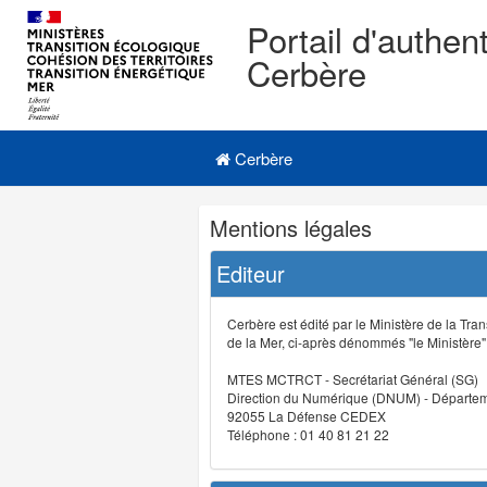
Portail d'authent
Cerbère
Navigation
Menu principal
principale
Cerbère
Navigation
Mentions légales
et
outils
Editeur
annexes
Cerbère est édité par le Ministère de la Tran
de la Mer, ci-après dénommés "le Ministère" (
MTES MCTRCT - Secrétariat Général (SG)
Direction du Numérique (DNUM) - Départeme
92055 La Défense CEDEX
Téléphone : 01 40 81 21 22