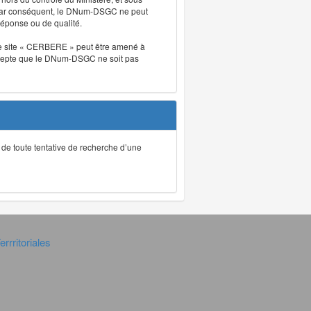
. Par conséquent, le DNum-DSGC ne peut
réponse ou de qualité.
. Le site « CERBERE » peut être amené à
t accepte que le DNum-DSGC ne soit pas
ec de toute tentative de recherche d’une
rrritoriales