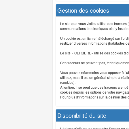
Gestion des cookies
Le site que vous visitez utilise des traceurs
communications électroniques et d’y inscrir
Un cookie est un fichier téléchargé sur l’ordi
restituer diverses informations (habitudes d
Le site « CERBERE» utilise des cookies tech
Ces traceurs ne peuvent pas, techniquement,
Vous pouvez néanmoins vous opposer à l'uti
utilisez, mais il est en général simple à réa
(cookies).
Attention, il se peut que des traceurs aient 
cookies depuis les options de votre navigate
Pour plus d’informations sur la gestion des co
Disponibilité du site
L’éditeur s’efforce de permettre l’accès au 