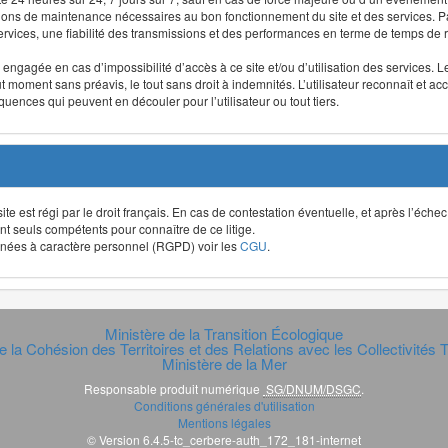
ntions de maintenance nécessaires au bon fonctionnement du site et des services
 services, une fiabilité des transmissions et des performances en terme de temps de 
re engagée en cas d’impossibilité d’accès à ce site et/ou d’utilisation des services
out moment sans préavis, le tout sans droit à indemnités. L’utilisateur reconnaît e
uences qui peuvent en découler pour l’utilisateur ou tout tiers.
t site est régi par le droit français. En cas de contestation éventuelle, et après l’éch
ont seuls compétents pour connaître de ce litige.
données à caractère personnel (RGPD) voir les
CGU
.
Ministère de la Transition Écologique
e la Cohésion des Territoires et des Relations avec les Collectivités Te
Ministère de la Mer
Responsable produit numérique
SG/DNUM/DSGC
.
Conditions générales d'utilisation
Mentions légales
© Version 6.4.5-tc_cerbere-auth_172_181-internet