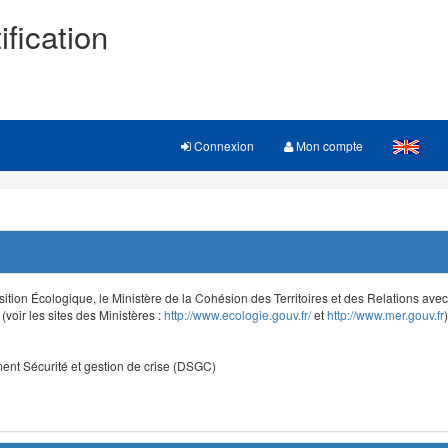
ification
Connexion
Mon compte
sition Écologique, le Ministère de la Cohésion des Territoires et des Relations avec le
voir les sites des Ministères :
http://www.ecologie.gouv.fr/
et
http://www.mer.gouv.fr
)
nt Sécurité et gestion de crise (DSGC)