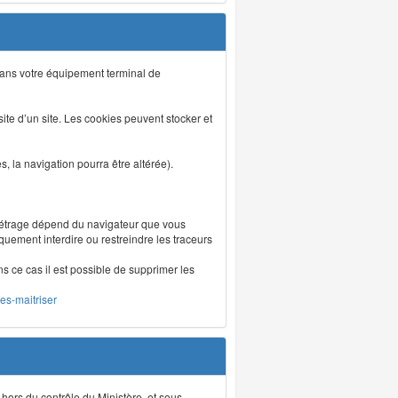
s dans votre équipement terminal de
isite d’un site. Les cookies peuvent stocker et
 la navigation pourra être altérée).
métrage dépend du navigateur que vous
iquement interdire ou restreindre les traceurs
ns ce cas il est possible de supprimer les
les-maitriser
 hors du contrôle du Ministère, et sous