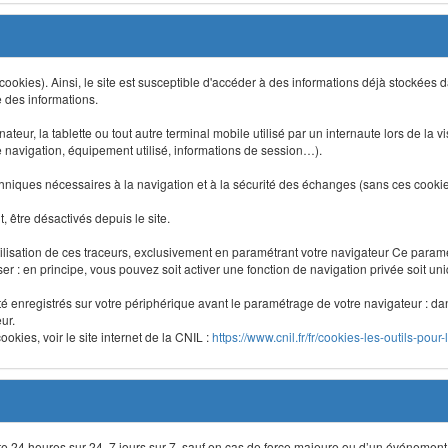
 (cookies). Ainsi, le site est susceptible d'accéder à des informations déjà stockée
e des informations.
nateur, la tablette ou tout autre terminal mobile utilisé par un internaute lors de la v
e navigation, équipement utilisé, informations de session…).
niques nécessaires à la navigation et à la sécurité des échanges (sans ces cookies,
 être désactivés depuis le site.
lisation de ces traceurs, exclusivement en paramétrant votre navigateur Ce para
liser : en principe, vous pouvez soit activer une fonction de navigation privée soit un
été enregistrés sur votre périphérique avant le paramétrage de votre navigateur : da
ur.
okies, voir le site internet de la CNIL :
https://www.cnil.fr/fr/cookies-les-outils-pour-
site 24 heures sur 24, 7 jours sur 7, sauf en cas de force majeure ou d’un événement