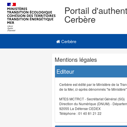
Portail d'authent
Cerbère
Navigation
Menu principal
principale
Cerbère
Navigation
Mentions légales
et
outils
Editeur
annexes
Cerbère est édité par le Ministère de la Tran
de la Mer, ci-après dénommés "le Ministère" (
MTES MCTRCT - Secrétariat Général (SG)
Direction du Numérique (DNUM) - Départeme
92055 La Défense CEDEX
Téléphone : 01 40 81 21 22