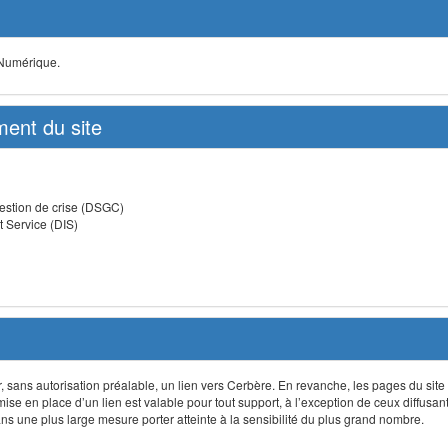
 Numérique.
ent du site
estion de crise (DSGC)
t Service (DIS)
lir, sans autorisation préalable, un lien vers Cerbère. En revanche, les pages du site
 mise en place d’un lien est valable pour tout support, à l’exception de ceux diffusa
 une plus large mesure porter atteinte à la sensibilité du plus grand nombre.