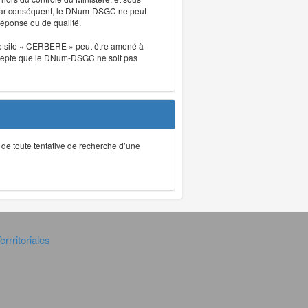
. Par conséquent, le DNum-DSGC ne peut
réponse ou de qualité.
. Le site « CERBERE » peut être amené à
t accepte que le DNum-DSGC ne soit pas
ec de toute tentative de recherche d’une
rrritoriales