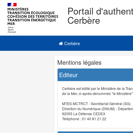
Portail d'authent
Cerbère
Navigation
Menu principal
principale
Cerbère
Navigation
Mentions légales
et
outils
Editeur
annexes
Cerbère est édité par le Ministère de la Tran
de la Mer, ci-après dénommés "le Ministère" (
MTES MCTRCT - Secrétariat Général (SG)
Direction du Numérique (DNUM) - Départeme
92055 La Défense CEDEX
Téléphone : 01 40 81 21 22