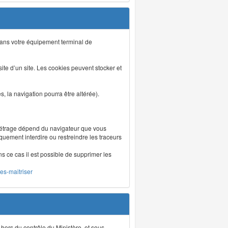
s dans votre équipement terminal de
isite d’un site. Les cookies peuvent stocker et
 la navigation pourra être altérée).
métrage dépend du navigateur que vous
iquement interdire ou restreindre les traceurs
ns ce cas il est possible de supprimer les
les-maitriser
 hors du contrôle du Ministère, et sous