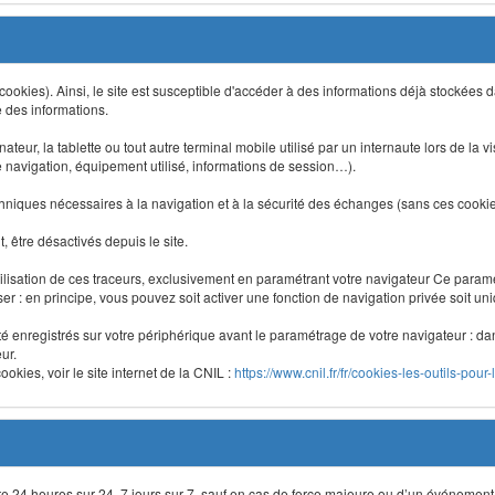
 (cookies). Ainsi, le site est susceptible d'accéder à des informations déjà stockée
e des informations.
nateur, la tablette ou tout autre terminal mobile utilisé par un internaute lors de la v
e navigation, équipement utilisé, informations de session…).
niques nécessaires à la navigation et à la sécurité des échanges (sans ces cookies,
 être désactivés depuis le site.
lisation de ces traceurs, exclusivement en paramétrant votre navigateur Ce para
liser : en principe, vous pouvez soit activer une fonction de navigation privée soit un
été enregistrés sur votre périphérique avant le paramétrage de votre navigateur : da
ur.
okies, voir le site internet de la CNIL :
https://www.cnil.fr/fr/cookies-les-outils-pour-
site 24 heures sur 24, 7 jours sur 7, sauf en cas de force majeure ou d’un événement