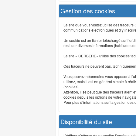
Gestion des cookies
Le site que vous visitez utilise des traceurs
communications électroniques et d’y inscrir
Un cookie est un fichier téléchargé sur l’ordi
restituer diverses informations (habitudes d
Le site « CERBERE» utilise des cookies tech
Ces traceurs ne peuvent pas, techniquement,
Vous pouvez néanmoins vous opposer à l'uti
utilisez, mais il est en général simple à réa
(cookies).
Attention, il se peut que des traceurs aient 
cookies depuis les options de votre navigate
Pour plus d’informations sur la gestion des co
Disponibilité du site
L’éditeur s’efforce de permettre l’accès au 