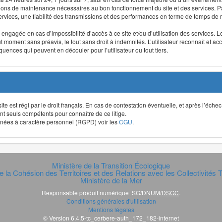
ntions de maintenance nécessaires au bon fonctionnement du site et des services
 services, une fiabilité des transmissions et des performances en terme de temps de 
re engagée en cas d’impossibilité d’accès à ce site et/ou d’utilisation des services
out moment sans préavis, le tout sans droit à indemnités. L’utilisateur reconnaît e
uences qui peuvent en découler pour l’utilisateur ou tout tiers.
t site est régi par le droit français. En cas de contestation éventuelle, et après l’éch
ont seuls compétents pour connaître de ce litige.
données à caractère personnel (RGPD) voir les
CGU
.
Ministère de la Transition Écologique
e la Cohésion des Territoires et des Relations avec les Collectivités Te
Ministère de la Mer
Responsable produit numérique
SG/DNUM/DSGC
.
Conditions générales d'utilisation
Mentions légales
© Version 6.4.5-tc_cerbere-auth_172_182-internet