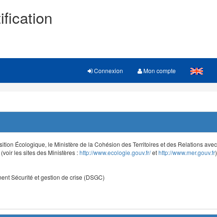
ification
Connexion
Mon compte
sition Écologique, le Ministère de la Cohésion des Territoires et des Relations avec le
voir les sites des Ministères :
http://www.ecologie.gouv.fr/
et
http://www.mer.gouv.fr
)
nt Sécurité et gestion de crise (DSGC)