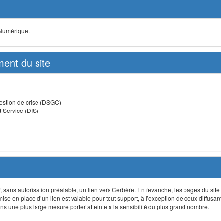
 Numérique.
ent du site
estion de crise (DSGC)
t Service (DIS)
lir, sans autorisation préalable, un lien vers Cerbère. En revanche, les pages du site
 mise en place d’un lien est valable pour tout support, à l’exception de ceux diffusa
 une plus large mesure porter atteinte à la sensibilité du plus grand nombre.