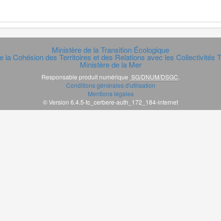
Ministère de la Transition Écologique
e la Cohésion des Territoires et des Relations avec les Collectivités Te
Ministère de la Mer
Responsable produit numérique
SG/DNUM/DSGC
.
Conditions générales d'utilisation
Mentions légales
© Version 6.4.5-tc_cerbere-auth_172_184-internet