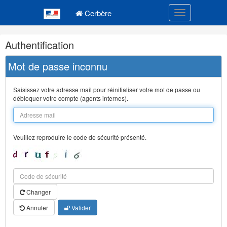
Navigation
Menu principal
principale
Cerbère
Toggle navigatio
Navigation
Authentification
et
outils
Mot de passe inconnu
annexes
Saisissez votre adresse mail pour réinitialiser votre mot de passe ou
débloquer votre compte (agents internes).
Veuillez reproduire le code de sécurité présenté.
Changer
Annuler
Valider