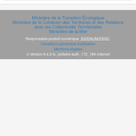
Ministère de la Transition Écologique
Ministère de la Cohésion des Territoires et des Relations
avec les Collectivités Terrritoriales
Ministère de la Mer
Responsable produit numérique
SG/DNUM/DSGC
.
Conditions générales d'utilisation
Mentions légales
© Version 6.4.5-tc_cerbere-auth_172_184-internet