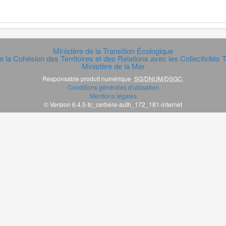
Ministère de la Transition Écologique
e la Cohésion des Territoires et des Relations avec les Collectivités Te
Ministère de la Mer
Responsable produit numérique
SG/DNUM/DSGC
.
Conditions générales d'utilisation
Mentions légales
© Version 6.4.5-tc_cerbere-auth_172_181-internet