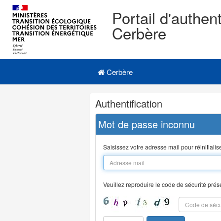
Portail d'authent
Cerbère
Navigation
Menu principal
principale
Cerbère
Navigation
Authentification
et
outils
Mot de passe inconnu
annexes
Saisissez votre adresse mail pour réinitiali
Veuillez reproduire le code de sécurité prés