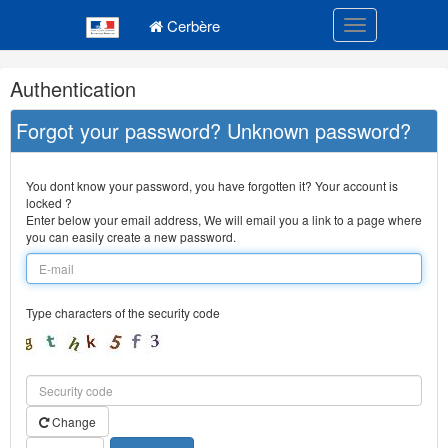
Navigation
Menu principal
principale
Cerbère
Toggle navigatio
Navigation
Authentication
et
outils
Forgot your password? Unknown password?
annexes
You dont know your password, you have forgotten it? Your account is
locked ?
Enter below your email address, We will email you a link to a page where
you can easily create a new password.
Type characters of the security code
Change