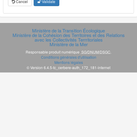
Cancel
Validate
Ministère de la Transition Écologique
Ministère de la Cohésion des Territoires et des Relations
avec les Collectivités Terrritoriales
Ministère de la Mer
Responsable produit numérique
SG/DNUM/DSGC
.
Conditions générales d'utilisation
Mentions légales
© Version 6.4.5-tc_cerbere-auth_172_181-internet