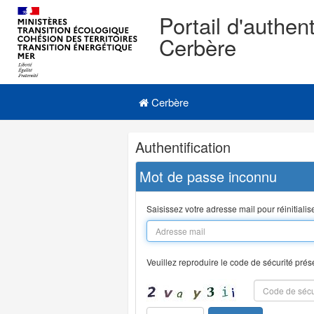
Portail d'authent
Cerbère
Navigation
Menu principal
principale
Cerbère
Navigation
Authentification
et
outils
Mot de passe inconnu
annexes
Saisissez votre adresse mail pour réinitiali
Veuillez reproduire le code de sécurité prés