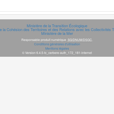
Ministère de la Transition Écologique
e la Cohésion des Territoires et des Relations avec les Collectivités Te
Ministère de la Mer
Responsable produit numérique
SG/DNUM/DSGC
.
Conditions générales d'utilisation
Mentions légales
© Version 6.4.5-tc_cerbere-auth_172_181-internet