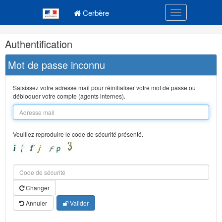
Navigation
Menu principal
principale
Cerbère
Toggle navigatio
Navigation
Authentification
et
outils
Mot de passe inconnu
annexes
Saisissez votre adresse mail pour réinitialiser votre mot de passe ou
débloquer votre compte (agents internes).
Veuillez reproduire le code de sécurité présenté.
Changer
Annuler
Valider