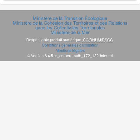
Ministère de la Transition Écologique
Ministère de la Cohésion des Territoires et des Relations
avec les Collectivités Terrritoriales
Ministère de la Mer
Responsable produit numérique
SG/DNUM/DSGC
.
Conditions générales d'utilisation
Mentions légales
© Version 6.4.5-tc_cerbere-auth_172_182-internet