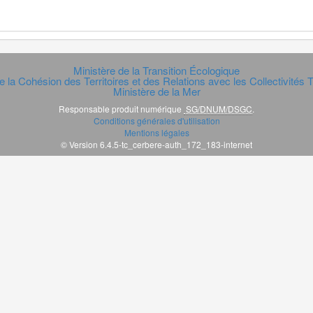
Ministère de la Transition Écologique
e la Cohésion des Territoires et des Relations avec les Collectivités Te
Ministère de la Mer
Responsable produit numérique
SG/DNUM/DSGC
.
Conditions générales d'utilisation
Mentions légales
© Version 6.4.5-tc_cerbere-auth_172_183-internet