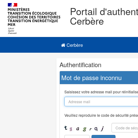
Portail d'authent
Cerbère
Navigation
Menu principal
principale
Cerbère
Navigation
Authentification
et
outils
Mot de passe inconnu
annexes
Saisissez votre adresse mail pour réinitiali
Veuillez reproduire le code de sécurité prés